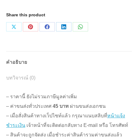
heparin
cap
Share this product
100
ชิ้น/
Share
Share
Share
Share
Share
กล่อง
on
on
on
on
on
ชิ้น
X
Pinterest
Facebook
LinkedIn
WhatsApp
คำอธิบาย
บทวิจารณ์ (0)
– ราคานี้ ยังไม่รวมภาษีมูลค่าเพิ่ม
– ค่าขนส่งทั่วประเทศ
45 บาท
ผ่านขนส่งเอกชน
– เมื่อสั่งสินค้าทางเว็ปไซท์แล้ว กรุณาแนบสลิบที่
หน้าแจ้ง
ชำระเงิน
เจ้าหน้าที่จะติดต่อกลับทาง E-mail หรือ โทรศัพท์
– สินค้าจะถูกจัดส่ง เมื่อชำระค่าสินค้ารวมค่าขนส่งแล้ว