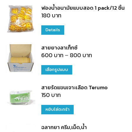
ฟองน้ำอนามัยแบบสอด 1 pack/12 ชิ้น
180
บาท
Details
สายยางลาเท็กซ์
Price
600
บาท
–
800
บาท
range:
600
บาท
เลือกรูปแบบ
This
through
800
product
บาท
สายรัดแขนเจาะเลือด Terumo
has
150
บาท
multiple
variants.
หยิบใส่ตะกร้า
The
options
ฉลากยา ครีม,เม็ด,น้ำ