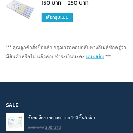
Price
150
บาท
–
250
บาท
may
range:
150
be
บาท
เลือกรูปแบบ
This
chosen
through
250
product
on
บาท
has
the
multiple
product
*** คุณลูกค้าสั่งซื้อแล้ว กรุณารอตอบกลับทางอีเมล์ซักครู่ว่า
variants.
page
มีสินค้าหรือไม่ แล้วค่อยชำระเงินนะคะ
แนบสลิบ
***
The
options
may
be
chosen
SALE
on
ข้อต่อฉีดยา heparin cap 100 ชิ้น/กล่อง
the
Original
Current
350
บาท
300
บาท
product