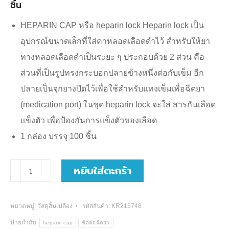
ชิ้น
บาท.
บาท.
HEPARIN CAP หรือ heparin lock Heparin lock เป็น
อุปกรณ์ขนาดเล็กที่ใส่คาหลอดเลือดดำไว้ สำหรับให้ยา
ทางหลอดเลือดดำเป็นระยะ ๆ ประกอบด้วย 2 ส่วน คือ
ส่วนที่เป็นรูปทรงกระบอกปลายข้างหนึ่งต่อกับเข็ม อีก
ปลายเป็นจุกยางปิดไว้เพื่อใช้สำหรับแทงเข็มเพื่อฉีดยา
(medication port) ในชุด heparin lock จะใส่ สารกันเลือด
แข็งตัว เพื่อป้องกันการแข็งตัวของเลือด
1 กล่อง บรรจุ 100 ชิ้น
จำนวน
หยิบใส่ตะกร้า
ข้อ
ต่อ
หมวดหมู่:
วัสดุสิ้นเปลือง
รหัสสินค้า:
KR215748
ฉีดยา
ป้ายกำกับ:
heparin cap
ข้อต่อฉีดยา