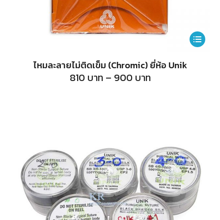
This
product
ไหมละลายไม่ติดเข็ม (Chromic) ยี่ห้อ Unik
has
Price
810
บาท
–
900
บาท
range:
multiple
810
บาท
variants.
through
900
The
บาท
options
may
be
chosen
on
the