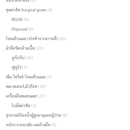
ท่อช่วยหายใจ
(0)
ชุดผ่าตัด Surgical gown
(0)
REUSE
(0)
Disposal
(0)
ไหมเย็บแผล (นำเข้าจากเกาหลี)
(20)
ผ้ายืดรัดกล้ามเนื้อ
(23)
ทูบีกริบ
(10)
ฟูทูโร่
(7)
เข็ม-ไซริงค์-ไหมเย็บแผล
(7)
พลาสเตอร์,ผ้าก๊อซ
(18)
เครื่องมือสแตนเลส
(27)
ใบมีดผ่าตัด
(2)
อุปกรณ์ห้องน้ำผู้สูงอายุและผู้ป่วย
(8)
หน้ากากอนามัย-เจลล้างมือ
(5)