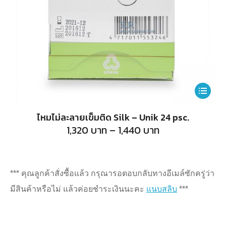
the
product
page
This
product
ไหมไม่ละลายเข็มติด Silk – Unik 24 psc.
has
Price
1,320
บาท
–
1,440
บาท
range:
multiple
1,320
บาท
variants.
through
1,440
The
*** คุณลูกค้าสั่งซื้อแล้ว กรุณารอตอบกลับทางอีเมล์ซักครู่ว่า
บาท
options
มีสินค้าหรือไม่ แล้วค่อยชำระเงินนะคะ
แนบสลิบ
***
may
be