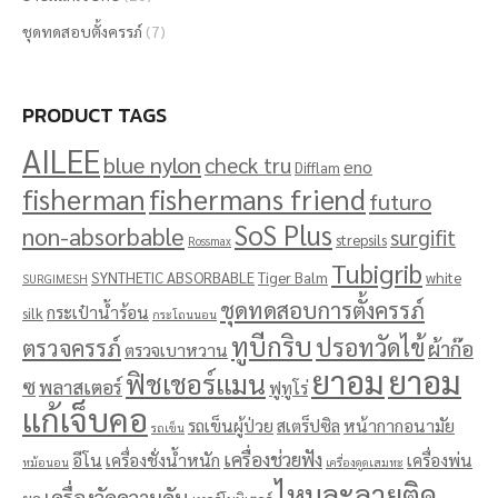
ชุดทดสอบตั้งครรภ์
(7)
PRODUCT TAGS
AILEE
blue nylon
check tru
eno
Difflam
fisherman
fishermans friend
futuro
SoS Plus
non-absorbable
surgifit
strepsils
Rossmax
Tubigrib
SYNTHETIC ABSORBABLE
Tiger Balm
white
SURGIMESH
ชุดทดสอบการตั้งครรภ์
กระเป๋าน้ำร้อน
silk
กระโถนนอน
ทูบีกริบ
ปรอทวัดไข้
ตรวจครรภ์
ผ้าก๊อ
ตรวจเบาหวาน
ยาอม
ยาอม
ฟิชเชอร์แมน
ซ
พลาสเตอร์
ฟูทูโร่
แก้เจ็บคอ
รถเข็นผู้ป่วย
สเตร็ปซิล
หน้ากากอนามัย
รถเข็น
เครื่องช่วยฟัง
อีโน
เครื่องชั่งน้ำหนัก
เครื่องพ่น
หม้อนอน
เครื่องดูดเสมหะ
ไหมละลายติด
เครื่องวัดความดัน