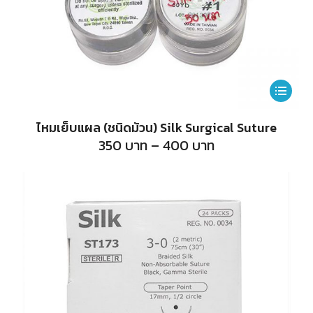
product
page
This
product
ไหมเย็บแผล (ชนิดม้วน) Silk Surgical Suture
has
Price
350
บาท
–
400
บาท
range:
multiple
350
บาท
variants.
through
400
The
บาท
options
may
be
chosen
on