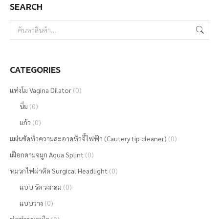
SEARCH
chosen
on
the
product
page
CATEGORIES
แท่งโม Vagina Dilator
(0)
นิ่ม
(0)
แก้ว
(0)
แผ่นขัดทำความสะอาดหัวจี้ไฟฟ้า (Cautery tip cleaner)
(0)
เฝือกดามจมูก Aqua Splint
(0)
หมวกไฟผ่าตัด Surgical Headlight
(0)
แบบ รัด วงกลม
(0)
แบบวาง
(0)