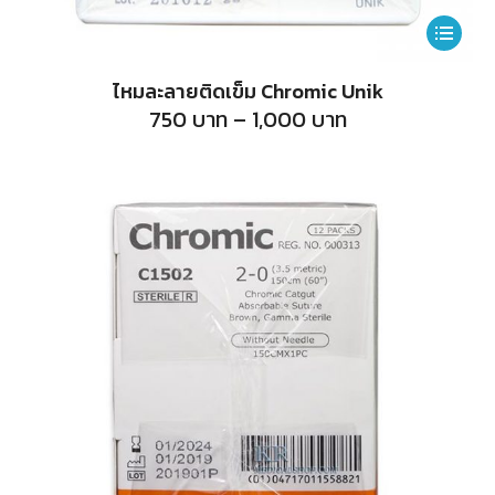
This
product
ไหมละลายติดเข็ม Chromic Unik
has
Price
750
บาท
–
1,000
บาท
range:
multiple
750
บาท
variants.
through
1,000
The
บาท
options
may
be
chosen
on
the
product
page