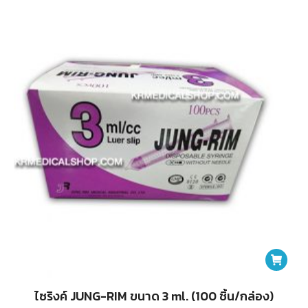
variants.
The
options
may
be
chosen
on
the
product
page
ไซริงค์ JUNG-RIM ขนาด 3 ml. (100 ชิ้น/กล่อง)