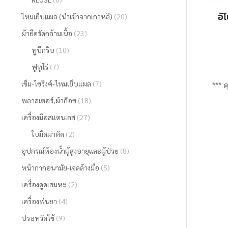
อี
ไหมเย็บแผล (นำเข้าจากเกาหลี)
(20)
ผ้ายืดรัดกล้ามเนื้อ
(23)
ทูบีกริบ
(10)
ฟูทูโร่
(7)
เข็ม-ไซริงค์-ไหมเย็บแผล
(7)
*** 
พลาสเตอร์,ผ้าก๊อซ
(18)
เครื่องมือสแตนเลส
(27)
ใบมีดผ่าตัด
(2)
อุปกรณ์ห้องน้ำผู้สูงอายุและผู้ป่วย
(8)
หน้ากากอนามัย-เจลล้างมือ
(5)
เครื่องดูดเสมหะ
(2)
เครื่องพ่นยา
(4)
ปรอทวัดไข้
(9)