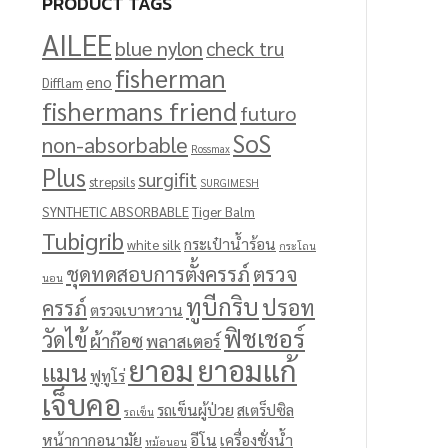
PRODUCT TAGS
AILEE
blue nylon
check tru
fisherman
eno
Difflam
fishermans friend
futuro
SoS
non-absorbable
Rossmax
Plus
surgifit
strepsils
SURGIMESH
SYNTHETIC ABSORBABLE
Tiger Balm
Tubigrib
กระเป๋าน้ำร้อน
white silk
กระโถน
ชุดทดสอบการตั้งครรภ์
ตรวจ
นอน
ทูบีกริบ
ปรอท
ครรภ์
ตรวจเบาหวาน
ฟิชเชอร์
วัดไข้
ผ้าก๊อซ
พลาสเตอร์
ยาอม
ยาอมแก้
แมน
ฟูทูโร่
เจ็บคอ
รถเข็นผู้ป่วย
สเตร็ปซิล
รถเข็น
หน้ากากอนามัย
อีโน
เครื่องชั่งน้ำ
หม้อนอน