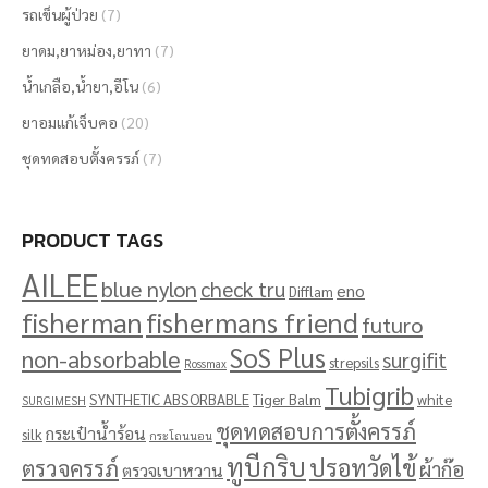
รถเข็นผู้ป่วย
(7)
ยาดม,ยาหม่อง,ยาทา
(7)
น้ำเกลือ,น้ำยา,อีโน
(6)
ยาอมแก้เจ็บคอ
(20)
ชุดทดสอบตั้งครรภ์
(7)
PRODUCT TAGS
AILEE
blue nylon
check tru
eno
Difflam
fisherman
fishermans friend
futuro
SoS Plus
non-absorbable
surgifit
strepsils
Rossmax
Tubigrib
SYNTHETIC ABSORBABLE
Tiger Balm
white
SURGIMESH
ชุดทดสอบการตั้งครรภ์
กระเป๋าน้ำร้อน
silk
กระโถนนอน
ทูบีกริบ
ปรอทวัดไข้
ตรวจครรภ์
ผ้าก๊อ
ตรวจเบาหวาน