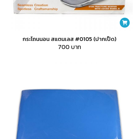
กระโถนนอน สแตนเลส #0105 (ปากเป็ด)
700
บาท