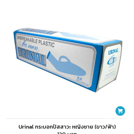
Urinal กระบอกปัสสาวะ หญิงชาย (ขาว/ฟ้า)