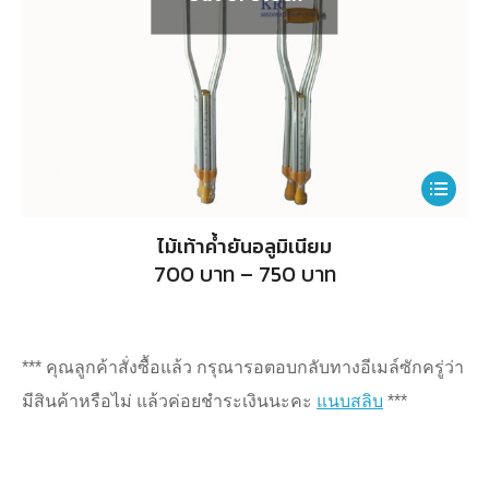
This
product
ไม้เท้าค้ำยันอลูมิเนียม
has
Price
700
บาท
–
750
บาท
range:
multiple
700
บาท
variants.
through
750
The
*** คุณลูกค้าสั่งซื้อแล้ว กรุณารอตอบกลับทางอีเมล์ซักครู่ว่า
บาท
options
มีสินค้าหรือไม่ แล้วค่อยชำระเงินนะคะ
แนบสลิบ
***
may
be