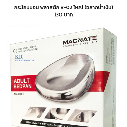
กระโถนนอน พลาสติก B-02 ใหญ่ (ฉลากน้ำเงิน)
130
บาท