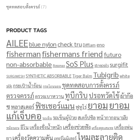
ชุดทดสอบตั้งครรภ์
(7)
PRODUCT TAGS
AILEE
blue nylon
check tru
eno
Difflam
fisherman
fishermans friend
futuro
SoS Plus
non-absorbable
surgifit
strepsils
Rossmax
Tubigrib
SYNTHETIC ABSORBABLE
Tiger Balm
white
SURGIMESH
ชุดทดสอบการตั้งครรภ์
กระเป๋าน้ำร้อน
silk
กระโถนนอน
ทูบีกริบ
ปรอทวัดไข้
ตรวจครรภ์
ผ้าก๊อ
ตรวจเบาหวาน
ยาอม
ยาอม
ฟิชเชอร์แมน
ซ
พลาสเตอร์
ฟูทูโร่
แก้เจ็บคอ
รถเข็นผู้ป่วย
สเตร็ปซิล
หน้ากากอนามัย
รถเข็น
เครื่องช่วยฟัง
อีโน
เครื่องชั่งน้ำหนัก
เครื่องพ่น
หม้อนอน
เครื่องดูดเสมหะ
ไหมละลายติด
เครื่องวัดความดัน
ยา
เทอร์โมมิเตอร์