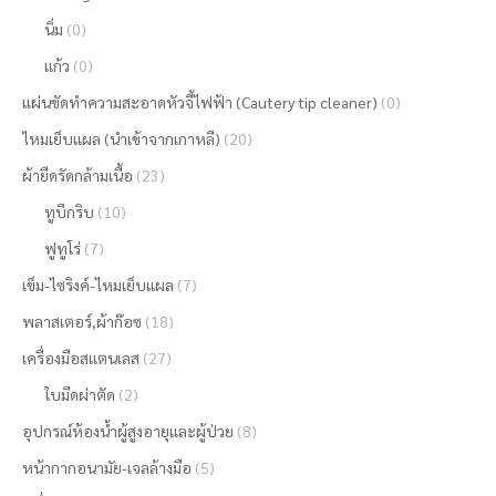
นิ่ม
(0)
แก้ว
(0)
แผ่นขัดทำความสะอาดหัวจี้ไฟฟ้า (Cautery tip cleaner)
(0)
ไหมเย็บแผล (นำเข้าจากเกาหลี)
(20)
ผ้ายืดรัดกล้ามเนื้อ
(23)
ทูบีกริบ
(10)
ฟูทูโร่
(7)
เข็ม-ไซริงค์-ไหมเย็บแผล
(7)
พลาสเตอร์,ผ้าก๊อซ
(18)
เครื่องมือสแตนเลส
(27)
ใบมีดผ่าตัด
(2)
อุปกรณ์ห้องน้ำผู้สูงอายุและผู้ป่วย
(8)
หน้ากากอนามัย-เจลล้างมือ
(5)