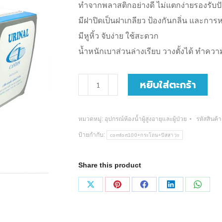
ทำจากพลาสติกอย่างดี ไม่แตกง่ายรองรับปั
มีฝาปิดเป็นฝาเกลียว ป้องกันกลิ่น และกา
มีหูหิ้ว จับง่าย ใช้สะดวก
น้ำหนักเบาส่วนล่างเรียบ วางตั้งได้ ทำคว
จำนวน
หยิบใส่ตะกร้า
Urinal
กระบอก
หมวดหมู่:
อุปกรณ์ห้องน้ำผู้สูงอายุและผู้ป่วย
รหัสสินค้า
ปัสสาวะ
ป้ายกำกับ:
comfort100+กระโถน+ปัสสาวะ
หญิง
ชาย
Share this product
(ขาว/
ฟ้า)
Share
Share
Share
Share
Share
ชิ้น
on
on
on
on
on
X
Pinterest
Facebook
LinkedIn
Whats