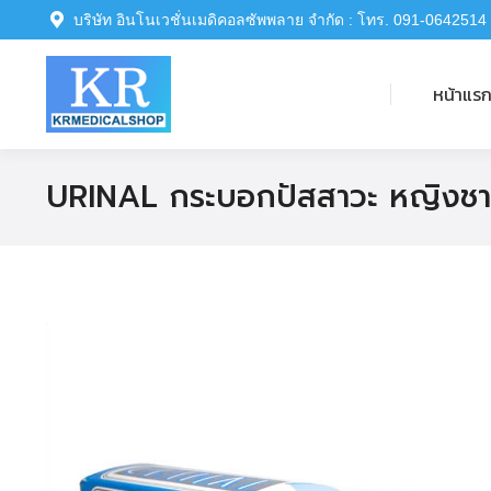
บริษัท อินโนเวชั่นเมดิคอลซัพพลาย จำกัด : โทร. 091-0642514
หน้าแรก
หน้าแร
URINAL กระบอกปัสสาวะ หญิงชาย