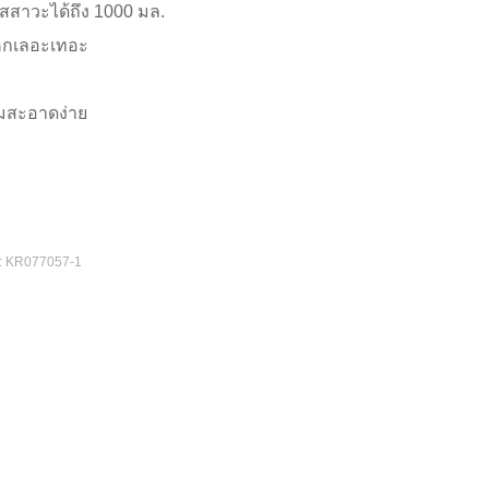
สสาวะได้ถึง 1000 มล.
รหกเลอะเทอะ
ามสะอาดง่าย
:
KR077057-1
App