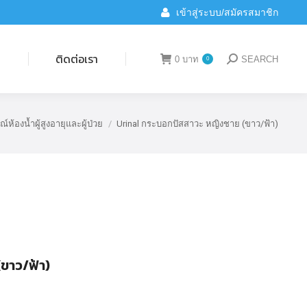
เข้าสู่ระบบ/สมัครสมาชิก
ติดต่อเรา
0
บาท
SEARCH
0
Search:
น
ติดต่อเรา
0
บาท
SEARCH
0
Search:
ณ์ห้องน้ำผู้สูงอายุและผู้ป่วย
Urinal กระบอกปัสสาวะ หญิงชาย (ขาว/ฟ้า)
e:
ขาว/ฟ้า)