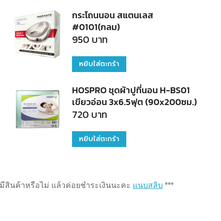
กระโถนนอน สแตนเลส
#0101(กลม)
950
บาท
หยิบใส่ตะกร้า
HOSPRO ชุดผ้าปูที่นอน H-BS01
เขียวอ่อน 3x6.5ฟุต (90x200ซม.)
720
บาท
หยิบใส่ตะกร้า
่ามีสินค้าหรือไม่ แล้วค่อยชำระเงินนะคะ
แนบสลิบ
***