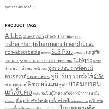
ชุดทดสอบตั้งครรภ์
(7)
PRODUCT TAGS
AILEE
blue nylon
check tru
eno
Difflam
fisherman
fishermans friend
futuro
SoS Plus
non-absorbable
surgifit
strepsils
Rossmax
Tubigrib
SYNTHETIC ABSORBABLE
Tiger Balm
white
SURGIMESH
ชุดทดสอบการตั้งครรภ์
กระเป๋าน้ำร้อน
silk
กระโถนนอน
ทูบีกริบ
ปรอทวัดไข้
ตรวจครรภ์
ผ้าก๊อ
ตรวจเบาหวาน
ยาอม
ยาอม
ฟิชเชอร์แมน
ซ
พลาสเตอร์
ฟูทูโร่
แก้เจ็บคอ
รถเข็นผู้ป่วย
สเตร็ปซิล
หน้ากากอนามัย
รถเข็น
เครื่องช่วยฟัง
อีโน
เครื่องชั่งน้ำหนัก
เครื่องพ่น
หม้อนอน
เครื่องดูดเสมหะ
ไหมละลายติด
เครื่องวัดความดัน