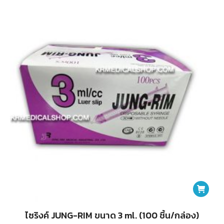
variants.
The
options
may
be
chosen
on
the
product
page
ไซริงค์ JUNG-RIM ขนาด 3 ml. (100 ชิ้น/กล่อง)