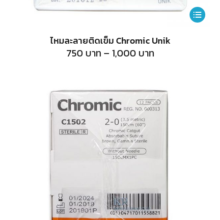
This
product
ไหมละลายติดเข็ม Chromic Unik
has
Price
750
บาท
–
1,000
บาท
range:
multiple
750
บาท
variants.
through
1,000
The
บาท
options
may
be
chosen
on
the
product
page