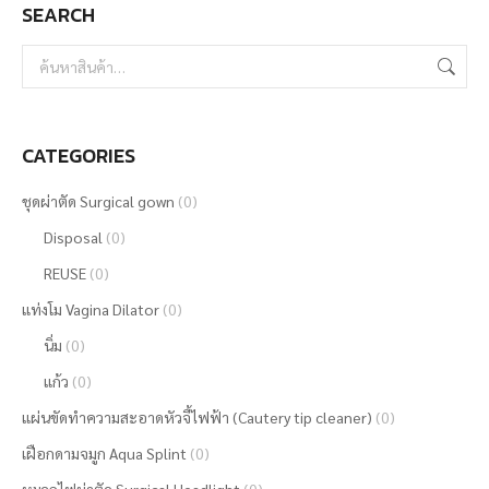
SEARCH
chosen
on
the
product
page
CATEGORIES
ชุดผ่าตัด Surgical gown
(0)
Disposal
(0)
REUSE
(0)
แท่งโม Vagina Dilator
(0)
นิ่ม
(0)
แก้ว
(0)
แผ่นขัดทำความสะอาดหัวจี้ไฟฟ้า (Cautery tip cleaner)
(0)
เฝือกดามจมูก Aqua Splint
(0)