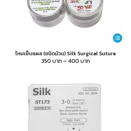
product
page
This
product
ไหมเย็บแผล (ชนิดม้วน) Silk Surgical Suture
has
Price
350
บาท
–
400
บาท
range:
multiple
350
บาท
variants.
through
400
The
บาท
options
may
be
chosen
on