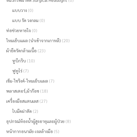
หมวกไฟผ่าตัด Surgical Headlight
(0)
แบบวาง
(0)
แบบ รัด วงกลม
(0)
ท่อช่วยหายใจ
(0)
ไหมเย็บแผล (นำเข้าจากเกาหลี)
(20)
ผ้ายืดรัดกล้ามเนื้อ
(23)
ทูบีกริบ
(10)
ฟูทูโร่
(7)
เข็ม-ไซริงค์-ไหมเย็บแผล
(7)
พลาสเตอร์,ผ้าก๊อซ
(18)
เครื่องมือสแตนเลส
(27)
ใบมีดผ่าตัด
(2)
อุปกรณ์ห้องน้ำผู้สูงอายุและผู้ป่วย
(8)
หน้ากากอนามัย-เจลล้างมือ
(5)