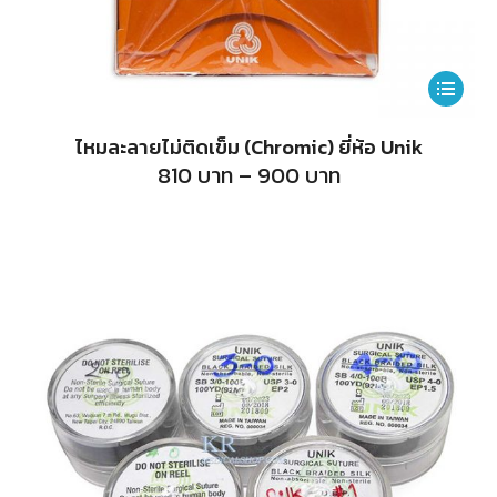
This
product
ไหมละลายไม่ติดเข็ม (Chromic) ยี่ห้อ Unik
has
Price
810
บาท
–
900
บาท
range:
multiple
810
บาท
variants.
through
900
The
บาท
options
may
be
chosen
on
the