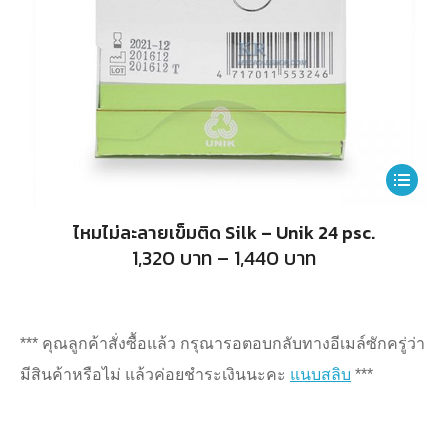
the
product
page
This
product
ไหมไม่ละลายเข็มติด Silk – Unik 24 psc.
has
Price
1,320
บาท
–
1,440
บาท
range:
multiple
1,320
บาท
variants.
through
1,440
The
*** คุณลูกค้าสั่งซื้อแล้ว กรุณารอตอบกลับทางอีเมล์ซักครู่ว่า
บาท
options
มีสินค้าหรือไม่ แล้วค่อยชำระเงินนะคะ
แนบสลิบ
***
may
be