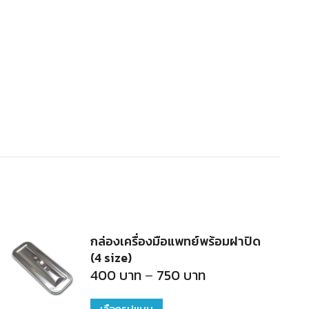
กล่องเครื่องมือแพทย์พร้อมฝาปิด
(4 size)
Price
400
บาท
–
750
บาท
range:
400
บาท
This