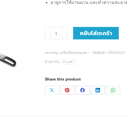
อายุการใช้งานนาน และทำความสะอาด
จำนวน
หยิบใส่ตะกร้า
ตัว
กด
หมวดหมู่:
เครื่องมือสแตนเลส
รหัสสินค้า:
KR244147
สิว
ป้ายกำกับ:
ตัวกดสิว
ชิ้น
Share this product
Share
Share
Share
Share
Share
on
on
on
on
on
X
Pinterest
Facebook
LinkedIn
Whats