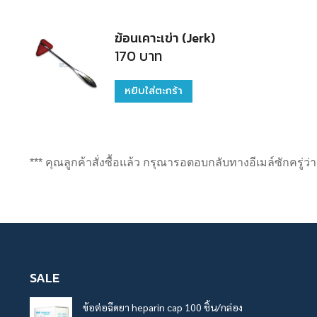
ฆ้อนเคาะเข่า (Jerk)
170
บาท
หยิบใส่ตะกร้า
*** คุณลูกค้าสั่งซื้อแล้ว กรุณารอตอบกลับทางอีเมล์ซักครู่ว
SALE
ข้อต่อฉีดยา heparin cap 100 ชิ้น/กล่อง