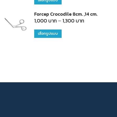
เลือกรูปแบบ
through
750
product
บาท
Forcep Crocodile 8cm. ,14 cm.
has
Price
1,000
บาท
–
1,300
บาท
range:
multiple
1,000
บาท
variants.
เลือกรูปแบบ
This
through
1,300
The
product
บาท
options
has
may
multiple
be
variants.
chosen
The
on
options
the
may
product
be
page
chosen
on