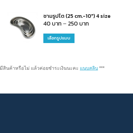
ชามรูปไต (25 cm.-10") 4 size
Price
40
บาท
–
250
บาท
range:
40
บาท
เลือกรูปแบบ
This
through
250
product
บาท
has
multiple
่ามีสินค้าหรือไม่ แล้วค่อยชำระเงินนะคะ
แนบสลิบ
***
variants.
The
options
may
be
chosen
on