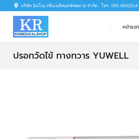
บริษัท อินโนเวชั่นเมดิคอลซัพพลาย จำกัด : โทร. 091-0642514
หน้าแรก
หน้าแร
ปรอทวัดไข้ ทางทวาร YUWELL