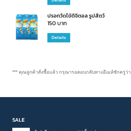
Details
ปรอทวัดไข้ดิจิตอล รูปสัตว์
150
บาท
Details
This
product
has
multiple
*** คุณลูกค้าสั่งซื้อแล้ว กรุณารอตอบกลับทางอีเมล์ซักครู่ว
variants.
The
options
may
be
SALE
chosen
on