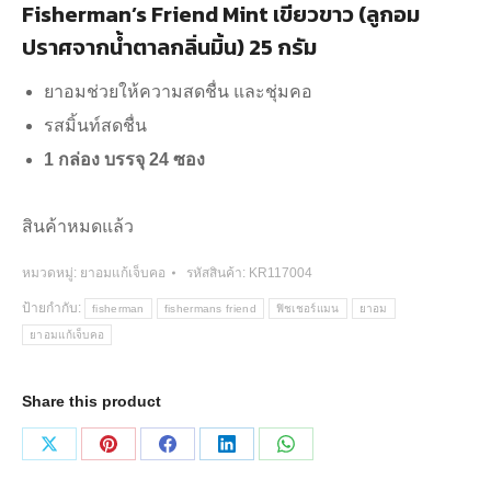
Fisherman’s Friend Mint เขียวขาว (ลูกอม
ปราศจากน้ำตาลกลิ่นมิ้น) 25 กรัม
ยาอมช่วยให้ความสดชื่น และชุ่มคอ
รสมิ้นท์สดชื่น
1 กล่อง บรรจุ 24 ซอง
สินค้าหมดแล้ว
หมวดหมู่:
ยาอมแก้เจ็บคอ
รหัสสินค้า:
KR117004
ป้ายกำกับ:
fisherman
fishermans friend
ฟิชเชอร์แมน
ยาอม
ยาอมแก้เจ็บคอ
Share this product
Share
Share
Share
Share
Share
on
on
on
on
on