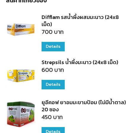
สินค้าที่เกี่ยวข้อง
Difflam รสน้ำผึ้งผสมมะนาว (24x8
เม็ด)
700
บาท
Details
Strepsils น้ำผึ้งมะนาว (24x8 เม็ด)
600
บาท
Details
ยูอีคอฟ ยาอมมะขามป้อม (ไม่มีน้ำตาล)
20 ซอง
450
บาท
Details