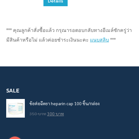
Details
*** คุณลูกค้าสั่งซื้อแล้ว กรุณารอตอบกลับทางอีเมล์ซักครู่ว่า
มีสินค้าหรือไม่ แล้วค่อยชำระเงินนะคะ
แนบสลิบ
***
SALE
ข้อต่อฉีดยา heparin cap 100 ชิ้น/กล่อง
Original
Current
350
บาท
300
บาท
price
price
was:
is: