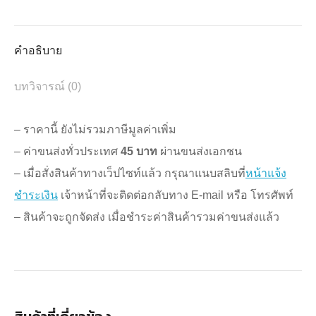
X
Pinterest
Facebook
LinkedIn
WhatsApp
คำอธิบาย
บทวิจารณ์ (0)
– ราคานี้ ยังไม่รวมภาษีมูลค่าเพิ่ม
– ค่าขนส่งทั่วประเทศ
45 บาท
ผ่านขนส่งเอกชน
– เมื่อสั่งสินค้าทางเว็ปไซท์แล้ว กรุณาแนบสลิบที่
หน้าแจ้ง
ชำระเงิน
เจ้าหน้าที่จะติดต่อกลับทาง E-mail หรือ โทรศัพท์
– สินค้าจะถูกจัดส่ง เมื่อชำระค่าสินค้ารวมค่าขนส่งแล้ว