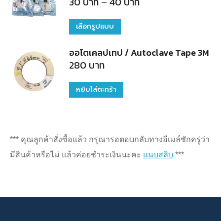
Price
30
บาท
–
40
บาท
range:
30
บาท
เลือกรูปแบบ
This
through
40
product
บาท
ออโตเคลปเทป / Autoclave Tape 3M
has
280
บาท
multiple
variants.
หยิบใส่ตะกร้า
The
options
may
*** คุณลูกค้าสั่งซื้อแล้ว กรุณารอตอบกลับทางอีเมล์ซักครู่ว่า
be
มีสินค้าหรือไม่ แล้วค่อยชำระเงินนะคะ
แนบสลิบ
***
chosen
on
the
product