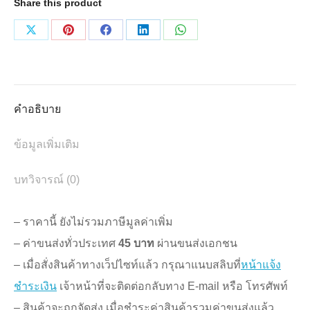
Share this product
เตอร์
ใส
Share
Share
Share
Share
Share
ปิด
on
on
on
on
on
แผล
X
Pinterest
Facebook
LinkedIn
WhatsApp
กัน
คำอธิบาย
น้ำ
ขนาด
ข้อมูลเพิ่มเติม
10x20
บทวิจารณ์ (0)
ซม.
1
– ราคานี้ ยังไม่รวมภาษีมูลค่าเพิ่ม
กล่อง
– ค่าขนส่งทั่วประเทศ
45 บาท
ผ่านขนส่งเอกชน
(2แผ่น)
– เมื่อสั่งสินค้าทางเว็ปไซท์แล้ว กรุณาแนบสลิบที่
หน้าแจ้ง
ชิ้น
ชำระเงิน
เจ้าหน้าที่จะติดต่อกลับทาง E-mail หรือ โทรศัพท์
– สินค้าจะถูกจัดส่ง เมื่อชำระค่าสินค้ารวมค่าขนส่งแล้ว