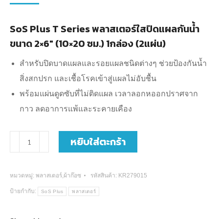
SoS Plus T Series พลาสเตอร์ใสปิดแผลกันน้ำ
ขนาด 2×6″ (10×20 ซม.) 1กล่อง (2แผ่น)
สำหรับปิดบาดแผลและรอยแผลชนิดต่างๆ ช่วยป้องกันน้ำ
สิ่งสกปรก และเชื้อโรคเข้าสู่แผลไม่อับชื้น
พร้อมแผ่นดูดซับที่ไม่ติดแผล เวลาลอกหออกปราศจาก
กาว ลดอาการแพ้และระคายเคือง
จำนวน
หยิบใส่ตะกร้า
SoS
Plus
หมวดหมู่:
พลาสเตอร์,ผ้าก๊อซ
รหัสสินค้า:
KR279015
T
ป้ายกำกับ:
SoS Plus
พลาสเตอร์
Series
พลาส