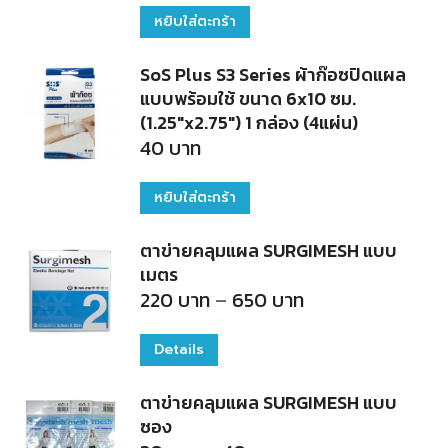
หยิบใส่ตะกร้า
SoS Plus S3 Series ผ้าก๊อซปิดแผล
แบบพร้อมใช้ ขนาด 6x10 ซม.
(1.25"x2.75") 1 กล่อง (4แผ่น)
40
บาท
หยิบใส่ตะกร้า
ตาข่ายคลุมแผล SURGIMESH แบบ
เมตร
Price
220
บาท
–
650
บาท
range:
220
บาท
Details
This
through
650
product
บาท
ตาข่ายคลุมแผล SURGIMESH แบบ
has
ซอง
multiple