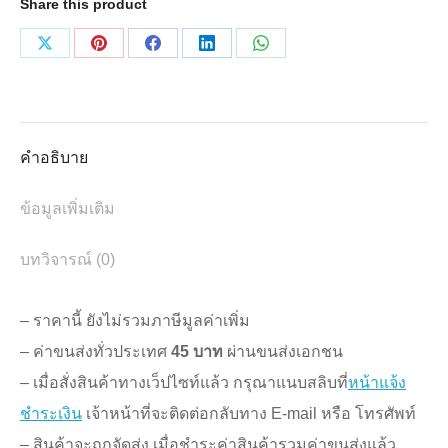
Share this product
ใส
ปิด
Share
Share
Share
Share
Share
แผล
on
on
on
on
on
กัน
X
Pinterest
Facebook
LinkedIn
WhatsApp
น้ำ
คำอธิบาย
ขนาด
6x10
ข้อมูลเพิ่มเติม
ซม.
บทวิจารณ์ (0)
1
กล่อง
– ราคานี้ ยังไม่รวมภาษีมูลค่าเพิ่ม
(2แผ่น)
– ค่าขนส่งทั่วประเทศ
45 บาท
ผ่านขนส่งเอกชน
ชิ้น
– เมื่อสั่งสินค้าทางเว็ปไซท์แล้ว กรุณาแนบสลิบที่
หน้าแจ้ง
ชำระเงิน
เจ้าหน้าที่จะติดต่อกลับทาง E-mail หรือ โทรศัพท์
– สินค้าจะถูกจัดส่ง เมื่อชำระค่าสินค้ารวมค่าขนส่งแล้ว