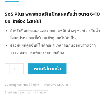
SoS Plus พลาสเตอร์ใสปิดแผลกันน้ำ ขนาด 6×10
ซม. 1กล่อง (2แผ่น)
สำหรับปิดบาดแผลและรอยแผลชนิดต่างๆ ช่วยป้องกันน้ำ
สิ่งสกปรก และเชื้อโรคเข้าสู่แผลไม่อับชื้น
พร้อมแผ่นดูดซับที่ไม่ติดแผล เวลาลอกหออกปราศจาก
กาว ลดอาการแพ้และระคายเคือง
จำนวน
หยิบใส่ตะกร้า
SoS
Plus
หมวดหมู่:
พลาสเตอร์,ผ้าก๊อซ
รหัสสินค้า:
KR279013
T3
ป้ายกำกับ:
SoS Plus
พลาสเตอร์
พลาส
เตอร์