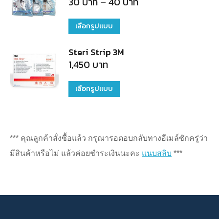
Price
30
บาท
–
40
บาท
range:
variants.
30
บาท
เลือกรูปแบบ
This
The
through
40
product
options
บาท
Steri Strip 3M
has
may
1,450
บาท
multiple
be
variants.
chosen
เลือกรูปแบบ
This
The
on
product
options
the
has
may
product
multiple
*** คุณลูกค้าสั่งซื้อแล้ว กรุณารอตอบกลับทางอีเมล์ซักครู่ว่า
be
page
variants.
มีสินค้าหรือไม่ แล้วค่อยชำระเงินนะคะ
แนบสลิบ
***
chosen
The
on
options
the
may
product
be