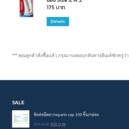
multiple
175
บาท
variants.
Details
This
The
product
options
has
may
multiple
be
*** คุณลูกค้าสั่งซื้อแล้ว กรุณารอตอบกลับทางอีเมล์ซักครู่ว
variants.
chosen
The
on
options
the
may
product
be
page
SALE
chosen
on
ข้อต่อฉีดยา heparin cap 100 ชิ้น/กล่อง
the
Original
Current
350
บาท
300
บาท
product