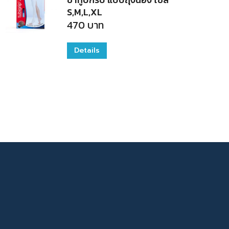
multiple
S,M,L,XL
470
บาท
variants.
The
Details
This
options
product
may
has
be
multiple
chosen
variants.
on
The
the
options
product
may
page
be
chosen
on
the