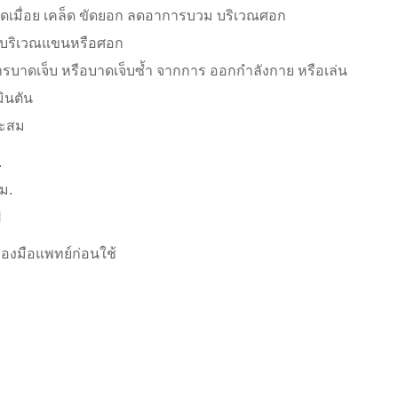
วดเมื่อย เคล็ด ขัดยอก ลดอาการบวม บริเวณศอก
้อ บริเวณแขนหรือศอก
ารบาดเจ็บ หรือบาดเจ็บซ้ำ จากการ ออกกำลังกาย หรือเล่น
มินตัน
าะสม
.
ม.
ป
องมือแพทย์ก่อนใช้