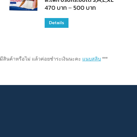
Price
470
บาท
–
500
บาท
variants.
range:
470
The
บาท
Details
This
through
options
500
product
may
บาท
has
be
multiple
chosen
่ามีสินค้าหรือไม่ แล้วค่อยชำระเงินนะคะ
แนบสลิบ
***
variants.
on
The
the
options
product
may
page
be
chosen
on
the
product