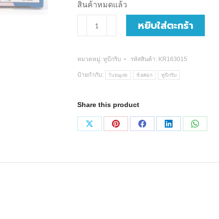
สินค้าหมดแล้ว
จำนวน
หยิบใส่ตะกร้า
Tubigrip
ผ้า
หมวดหมู่:
ทูบีกริบ
รหัสสินค้า:
KR163015
ยืด
ป้ายกำกับ:
Tubigrib
ข้อศอก
ทูบีกริบ
พยุง
ข้อศอก
Share this product
(S,M,L)
ชิ้น
Share
Share
Share
Share
Share
on
on
on
on
on
X
Pinterest
Facebook
LinkedIn
Whats