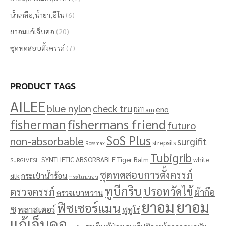
น้ำเกลือ,น้ำยา,อีโน
(6)
ยาอมแก้เจ็บคอ
(20)
ชุดทดสอบตั้งครรภ์
(7)
PRODUCT TAGS
AILEE
blue nylon
check tru
eno
Difflam
fisherman
fishermans friend
futuro
SoS Plus
non-absorbable
surgifit
strepsils
Rossmax
Tubigrib
SYNTHETIC ABSORBABLE
Tiger Balm
white
SURGIMESH
ชุดทดสอบการตั้งครรภ์
กระเป๋าน้ำร้อน
silk
กระโถนนอน
ทูบีกริบ
ปรอทวัดไข้
ตรวจครรภ์
ผ้าก๊อ
ตรวจเบาหวาน
ยาอม
ยาอม
ฟิชเชอร์แมน
ซ
พลาสเตอร์
ฟูทูโร่
แก้เจ็บคอ