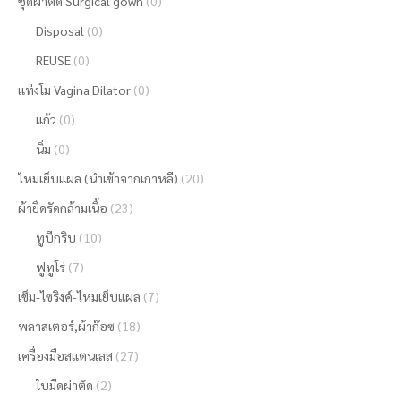
ชุดผ่าตัด Surgical gown
(0)
Disposal
(0)
REUSE
(0)
แท่งโม Vagina Dilator
(0)
แก้ว
(0)
นิ่ม
(0)
ไหมเย็บแผล (นำเข้าจากเกาหลี)
(20)
ผ้ายืดรัดกล้ามเนื้อ
(23)
ทูบีกริบ
(10)
ฟูทูโร่
(7)
เข็ม-ไซริงค์-ไหมเย็บแผล
(7)
พลาสเตอร์,ผ้าก๊อซ
(18)
เครื่องมือสแตนเลส
(27)
ใบมีดผ่าตัด
(2)