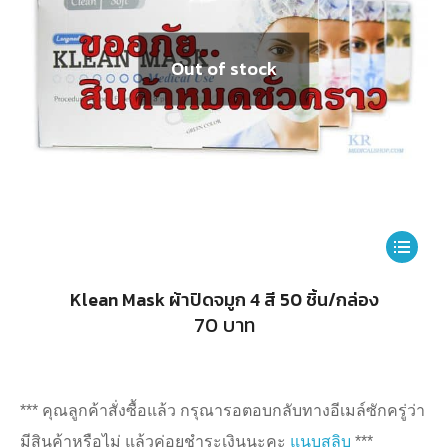
Out of stock
This
product
Klean Mask ผ้าปิดจมูก 4 สี 50 ชิ้น/กล่อง
has
70
บาท
multiple
variants.
The
*** คุณลูกค้าสั่งซื้อแล้ว กรุณารอตอบกลับทางอีเมล์ซักครู่ว่า
options
มีสินค้าหรือไม่ แล้วค่อยชำระเงินนะคะ
แนบสลิบ
***