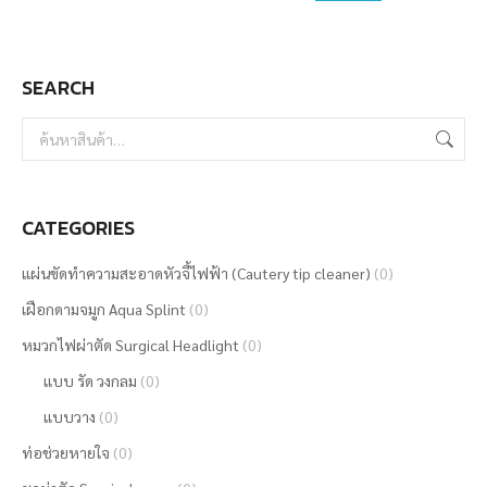
may
be
SEARCH
chosen
on
the
product
page
CATEGORIES
แผ่นขัดทำความสะอาดหัวจี้ไฟฟ้า (Cautery tip cleaner)
(0)
เฝือกดามจมูก Aqua Splint
(0)
หมวกไฟผ่าตัด Surgical Headlight
(0)
แบบ รัด วงกลม
(0)
แบบวาง
(0)
ท่อช่วยหายใจ
(0)