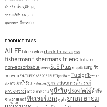
น้ำเกลือ,น้ำยา,อีโน
(6)
ยาอมแก้เจ็บคอ
(20)
ชุดทดสอบตั้งครรภ์
(7)
PRODUCT TAGS
AILEE
blue nylon
check tru
eno
Difflam
fisherman
fishermans friend
futuro
SoS Plus
non-absorbable
surgifit
strepsils
Rossmax
Tubigrib
SYNTHETIC ABSORBABLE
Tiger Balm
white
SURGIMESH
ชุดทดสอบการตั้งครรภ์
กระเป๋าน้ำร้อน
silk
กระโถนนอน
ทูบีกริบ
ปรอทวัดไข้
ตรวจครรภ์
ผ้าก๊อ
ตรวจเบาหวาน
ยาอม
ยาอม
ฟิชเชอร์แมน
ซ
พลาสเตอร์
ฟูทูโร่
แก้เจ็บคอ