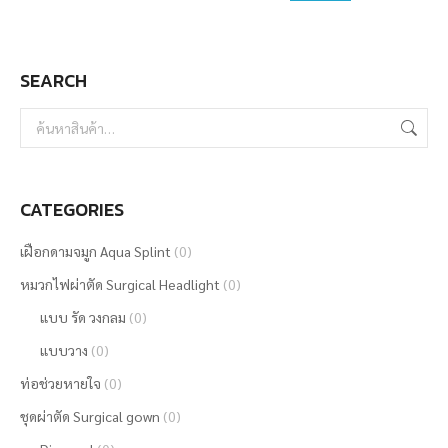
may
be
SEARCH
chosen
on
the
product
page
CATEGORIES
เฝือกดามจมูก Aqua Splint
(0)
หมวกไฟผ่าตัด Surgical Headlight
(0)
แบบ รัด วงกลม
(0)
แบบวาง
(0)
ท่อช่วยหายใจ
(0)
ชุดผ่าตัด Surgical gown
(0)