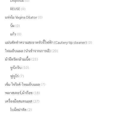
Disposal
(0)
REUSE
(0)
แท่งโม Vagina Dilator
(0)
นิ่ม
(0)
แก้ว
(0)
แผ่นขัดทำความสะอาดหัวจี้ไฟฟ้า (Cautery tip cleaner)
(0)
ไหมเย็บแผล (นำเข้าจากเกาหลี)
(20)
ผ้ายืดรัดกล้ามเนื้อ
(23)
ทูบีกริบ
(10)
ฟูทูโร่
(7)
เข็ม-ไซริงค์-ไหมเย็บแผล
(7)
พลาสเตอร์,ผ้าก๊อซ
(18)
เครื่องมือสแตนเลส
(27)
ใบมีดผ่าตัด
(2)