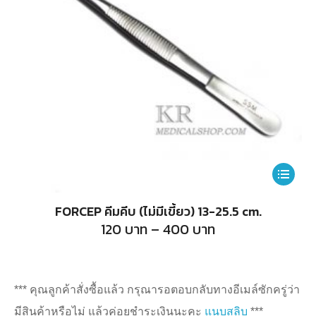
This
product
FORCEP คีมคีบ (ไม่มีเขี้ยว) 13-25.5 cm.
has
Price
120
บาท
–
400
บาท
range:
multiple
120
บาท
variants.
through
400
The
*** คุณลูกค้าสั่งซื้อแล้ว กรุณารอตอบกลับทางอีเมล์ซักครู่ว่า
บาท
options
มีสินค้าหรือไม่ แล้วค่อยชำระเงินนะคะ
แนบสลิบ
***