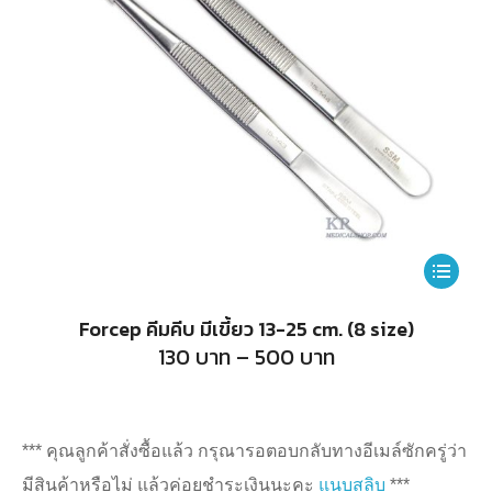
This
product
Forcep คีมคีบ มีเขี้ยว 13-25 cm. (8 size)
has
Price
130
บาท
–
500
บาท
range:
multiple
130
บาท
variants.
through
500
The
*** คุณลูกค้าสั่งซื้อแล้ว กรุณารอตอบกลับทางอีเมล์ซักครู่ว่า
บาท
options
มีสินค้าหรือไม่ แล้วค่อยชำระเงินนะคะ
แนบสลิบ
***