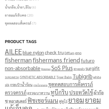
น้ำเกลือ,น้ำยา,อีโน
(6)
ยาอมแก้เจ็บคอ
(20)
ชุดทดสอบตั้งครรภ์
(7)
PRODUCT TAGS
AILEE
blue nylon
check tru
eno
Difflam
fisherman
fishermans friend
futuro
SoS Plus
non-absorbable
surgifit
strepsils
Rossmax
Tubigrib
SYNTHETIC ABSORBABLE
Tiger Balm
white
SURGIMESH
ชุดทดสอบการตั้งครรภ์
กระเป๋าน้ำร้อน
silk
กระโถนนอน
ทูบีกริบ
ปรอทวัดไข้
ตรวจครรภ์
ผ้าก๊อ
ตรวจเบาหวาน
ยาอม
ยาอม
ฟิชเชอร์แมน
ซ
พลาสเตอร์
ฟูทูโร่
แก้เจ็บคอ