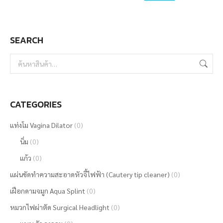
may
be
SEARCH
chosen
on
the
product
page
CATEGORIES
แท่งโม Vagina Dilator
(0)
นิ่ม
(0)
แก้ว
(0)
แผ่นขัดทำความสะอาดหัวจี้ไฟฟ้า (Cautery tip cleaner)
(0)
เฝือกดามจมูก Aqua Splint
(0)
หมวกไฟผ่าตัด Surgical Headlight
(0)