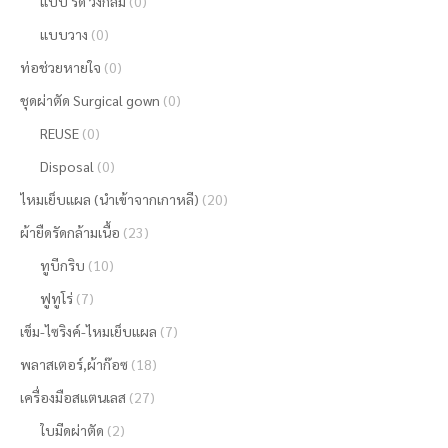
แบบ รัด วงกลม
(0)
แบบวาง
(0)
ท่อช่วยหายใจ
(0)
ชุดผ่าตัด Surgical gown
(0)
REUSE
(0)
Disposal
(0)
ไหมเย็บแผล (นำเข้าจากเกาหลี)
(20)
ผ้ายืดรัดกล้ามเนื้อ
(23)
ทูบีกริบ
(10)
ฟูทูโร่
(7)
เข็ม-ไซริงค์-ไหมเย็บแผล
(7)
พลาสเตอร์,ผ้าก๊อซ
(18)
เครื่องมือสแตนเลส
(27)
ใบมีดผ่าตัด
(2)