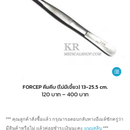
This
product
FORCEP คีมคีบ (ไม่มีเขี้ยว) 13-25.5 cm.
has
Price
120
บาท
–
400
บาท
range:
multiple
120
บาท
variants.
through
400
The
*** คุณลูกค้าสั่งซื้อแล้ว กรุณารอตอบกลับทางอีเมล์ซักครู่ว่า
บาท
options
มีสินค้าหรือไม่ แล้วค่อยชำระเงินนะคะ
แนบสลิบ
***