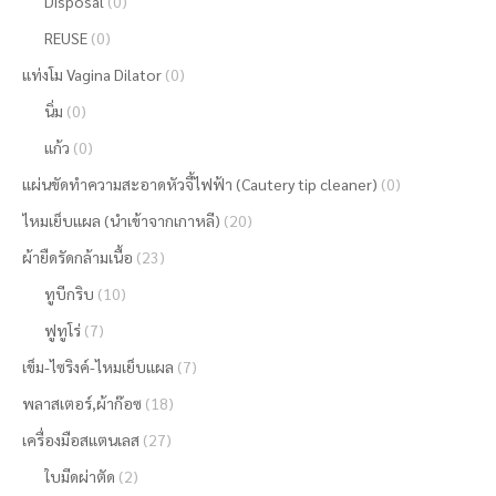
Disposal
(0)
REUSE
(0)
แท่งโม Vagina Dilator
(0)
นิ่ม
(0)
แก้ว
(0)
แผ่นขัดทำความสะอาดหัวจี้ไฟฟ้า (Cautery tip cleaner)
(0)
ไหมเย็บแผล (นำเข้าจากเกาหลี)
(20)
ผ้ายืดรัดกล้ามเนื้อ
(23)
ทูบีกริบ
(10)
ฟูทูโร่
(7)
เข็ม-ไซริงค์-ไหมเย็บแผล
(7)
พลาสเตอร์,ผ้าก๊อซ
(18)
เครื่องมือสแตนเลส
(27)
ใบมีดผ่าตัด
(2)