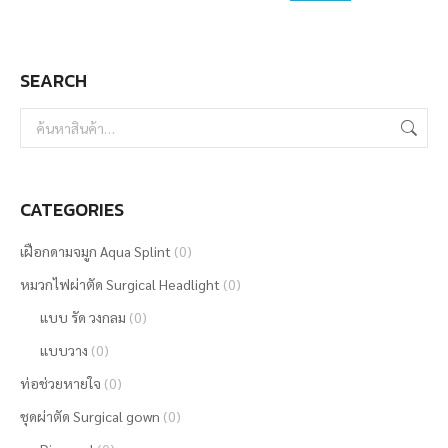
may
be
SEARCH
chosen
on
the
product
page
CATEGORIES
เฝือกดามจมูก Aqua Splint
(0)
หมวกไฟผ่าตัด Surgical Headlight
(0)
แบบ รัด วงกลม
(0)
แบบวาง
(0)
ท่อช่วยหายใจ
(0)
ชุดผ่าตัด Surgical gown
(0)