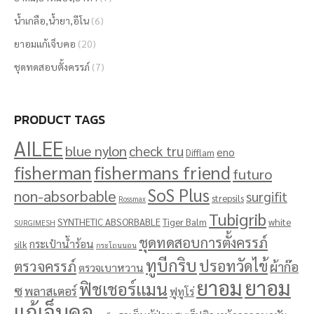
น้ำเกลือ,น้ำยา,อีโน
(6)
ยาอมแก้เจ็บคอ
(20)
ชุดทดสอบตั้งครรภ์
(7)
PRODUCT TAGS
AILEE
blue nylon
check tru
eno
Difflam
fisherman
fishermans friend
futuro
SoS Plus
non-absorbable
surgifit
strepsils
Rossmax
Tubigrib
SYNTHETIC ABSORBABLE
Tiger Balm
white
SURGIMESH
ชุดทดสอบการตั้งครรภ์
กระเป๋าน้ำร้อน
silk
กระโถนนอน
ทูบีกริบ
ปรอทวัดไข้
ตรวจครรภ์
ผ้าก๊อ
ตรวจเบาหวาน
ยาอม
ยาอม
ฟิชเชอร์แมน
ซ
พลาสเตอร์
ฟูทูโร่
แก้เจ็บคอ