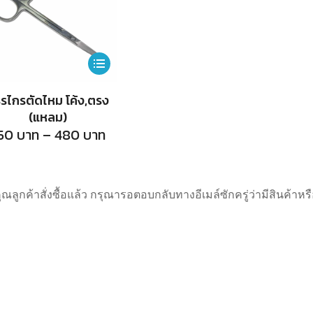
This
product
รไกรตัดไหม โค้ง,ตรง
has
(แหลม)
multiple
Price
50
บาท
–
480
บาท
range:
variants.
450
บาท
The
through
480
options
คุณลูกค้าสั่งซื้อแล้ว กรุณารอตอบกลับทางอีเมล์ซักครู่ว่ามีสินค้า
บาท
may
be
chosen
on
the