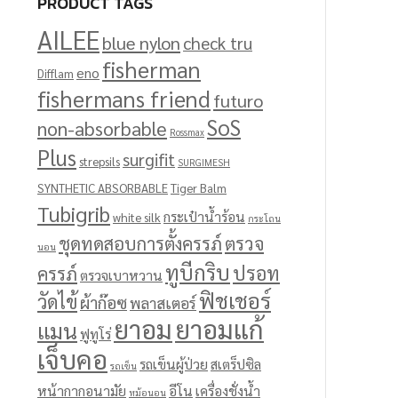
PRODUCT TAGS
AILEE
blue nylon
check tru
fisherman
eno
Difflam
fishermans friend
futuro
SoS
non-absorbable
Rossmax
Plus
surgifit
strepsils
SURGIMESH
SYNTHETIC ABSORBABLE
Tiger Balm
Tubigrib
กระเป๋าน้ำร้อน
white silk
กระโถน
ชุดทดสอบการตั้งครรภ์
ตรวจ
นอน
ทูบีกริบ
ปรอท
ครรภ์
ตรวจเบาหวาน
ฟิชเชอร์
วัดไข้
ผ้าก๊อซ
พลาสเตอร์
ยาอม
ยาอมแก้
แมน
ฟูทูโร่
เจ็บคอ
รถเข็นผู้ป่วย
สเตร็ปซิล
รถเข็น
หน้ากากอนามัย
อีโน
เครื่องชั่งน้ำ
หม้อนอน