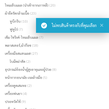
ไหมเย็บแผล (นำเข้าจากเกาหลี)
(20)
ผ้ายืดรัดกล้ามเนื้อ
(23)
ทูบีกริบ
(10)
ไม่พบสินค้าตรงกับที่คุณเลือก
ฟูทูโร่
(7)
เข็ม-ไซริงค์-ไหมเย็บแผล
(7)
พลาสเตอร์,ผ้าก๊อซ
(18)
เครื่องมือสแตนเลส
(27)
ใบมีดผ่าตัด
(2)
อุปกรณ์ห้องน้ำผู้สูงอายุและผู้ป่วย
(8)
หน้ากากอนามัย-เจลล้างมือ
(5)
เครื่องดูดเสมหะ
(2)
เครื่องพ่นยา
(4)
ปรอทวัดไข้
(9)