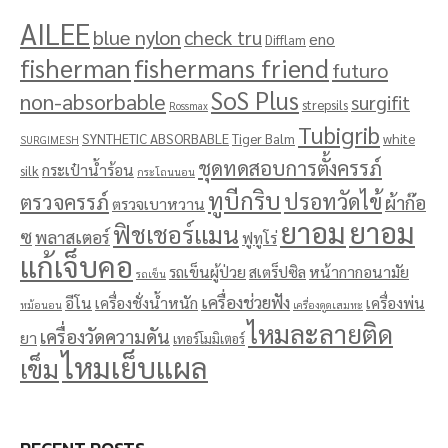
AILEE
blue nylon
check tru
eno
Difflam
fisherman
fishermans friend
futuro
SoS Plus
non-absorbable
surgifit
strepsils
Rossmax
Tubigrib
SYNTHETIC ABSORBABLE
Tiger Balm
white
SURGIMESH
ชุดทดสอบการตั้งครรภ์
กระเป๋าน้ำร้อน
silk
กระโถนนอน
ทูบีกริบ
ปรอทวัดไข้
ตรวจครรภ์
ผ้าก๊อ
ตรวจเบาหวาน
ยาอม
ยาอม
ฟิชเชอร์แมน
ซ
พลาสเตอร์
ฟูทูโร่
แก้เจ็บคอ
รถเข็นผู้ป่วย
สเตร็ปซิล
หน้ากากอนามัย
รถเข็น
เครื่องช่วยฟัง
อีโน
เครื่องชั่งน้ำหนัก
เครื่องพ่น
หม้อนอน
เครื่องดูดเสมหะ
ไหมละลายติด
เครื่องวัดความดัน
ยา
เทอร์โมมิเตอร์
ไหมเย็บแผล
เข็ม