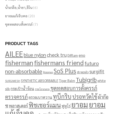
น้ำเกลือ,น้ำยา,อีโน
(6)
ยาอมแก้เจ็บคอ
(20)
ชุดทดสอบตั้งครรภ์
(7)
PRODUCT TAGS
AILEE
blue nylon
check tru
eno
Difflam
fisherman
fishermans friend
futuro
SoS Plus
non-absorbable
surgifit
strepsils
Rossmax
Tubigrib
SYNTHETIC ABSORBABLE
Tiger Balm
white
SURGIMESH
ชุดทดสอบการตั้งครรภ์
กระเป๋าน้ำร้อน
silk
กระโถนนอน
ทูบีกริบ
ปรอทวัดไข้
ตรวจครรภ์
ผ้าก๊อ
ตรวจเบาหวาน
ยาอม
ยาอม
ฟิชเชอร์แมน
ซ
พลาสเตอร์
ฟูทูโร่
แก้เจ็บคอ