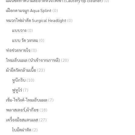
แผ่นขัดทำความสะอาดหัวจี้ไฟฟ้า (Cautery tip cleaner)
(0)
เฝือกดามจมูก Aqua Splint
(0)
หมวกไฟผ่าตัด Surgical Headlight
(0)
แบบวาง
(0)
แบบ รัด วงกลม
(0)
ท่อช่วยหายใจ
(0)
ไหมเย็บแผล (นำเข้าจากเกาหลี)
(20)
ผ้ายืดรัดกล้ามเนื้อ
(23)
ทูบีกริบ
(10)
ฟูทูโร่
(7)
เข็ม-ไซริงค์-ไหมเย็บแผล
(7)
พลาสเตอร์,ผ้าก๊อซ
(18)
เครื่องมือสแตนเลส
(27)
ใบมีดผ่าตัด
(2)