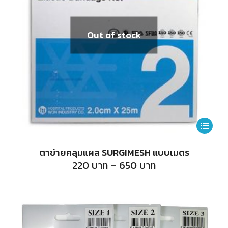
Out of stock
This
product
ตาข่ายคลุมแผล SURGIMESH แบบเมตร
has
Price
220
บาท
–
650
บาท
range:
multiple
220
บาท
variants.
through
650
The
บาท
options