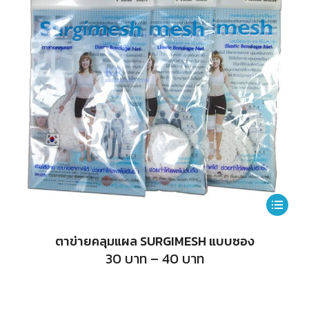
may
be
chosen
on
the
product
page
This
product
ตาข่ายคลุมแผล SURGIMESH แบบซอง
has
Price
30
บาท
–
40
บาท
range:
multiple
30
บาท
variants.
through