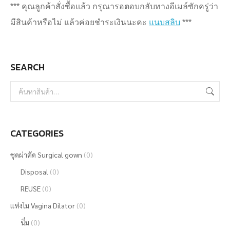
40
The
*** คุณลูกค้าสั่งซื้อแล้ว กรุณารอตอบกลับทางอีเมล์ซักครู่ว่า
บาท
options
มีสินค้าหรือไม่ แล้วค่อยชำระเงินนะคะ
แนบสลิบ
***
may
be
SEARCH
chosen
on
the
product
page
CATEGORIES
ชุดผ่าตัด Surgical gown
(0)
Disposal
(0)
REUSE
(0)
แท่งโม Vagina Dilator
(0)
นิ่ม
(0)