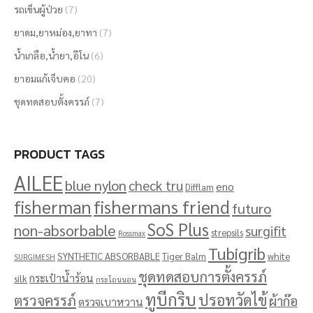
รถเข็นผู้ป่วย
(7)
ยาดม,ยาหม่อง,ยาทา
(7)
น้ำเกลือ,น้ำยา,อีโน
(6)
ยาอมแก้เจ็บคอ
(20)
ชุดทดสอบตั้งครรภ์
(7)
PRODUCT TAGS
AILEE
blue nylon
check tru
eno
Difflam
fisherman
fishermans friend
futuro
SoS Plus
non-absorbable
surgifit
strepsils
Rossmax
Tubigrib
SYNTHETIC ABSORBABLE
Tiger Balm
white
SURGIMESH
ชุดทดสอบการตั้งครรภ์
กระเป๋าน้ำร้อน
silk
กระโถนนอน
ทูบีกริบ
ปรอทวัดไข้
ตรวจครรภ์
ผ้าก๊อ
ตรวจเบาหวาน