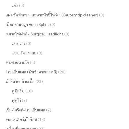
แก้ว
(0)
แผ่นขัดทำความสะอาดหัวจี้ไฟฟ้า (Cautery tip cleaner)
(0)
เฝือกดามจมูก Aqua Splint
(0)
หมวกไฟผ่าตัด Surgical Headlight
(0)
แบบวาง
(0)
แบบ รัด วงกลม
(0)
ท่อช่วยหายใจ
(0)
ไหมเย็บแผล (นำเข้าจากเกาหลี)
(20)
ผ้ายืดรัดกล้ามเนื้อ
(23)
ทูบีกริบ
(10)
ฟูทูโร่
(7)
เข็ม-ไซริงค์-ไหมเย็บแผล
(7)
พลาสเตอร์,ผ้าก๊อซ
(18)
เครื่องมือสแตนเลส
(27)