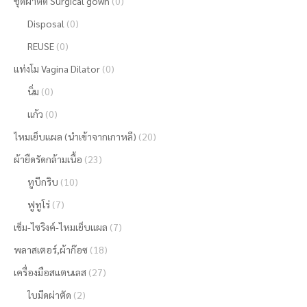
ชุดผ่าตัด Surgical gown
(0)
Disposal
(0)
REUSE
(0)
แท่งโม Vagina Dilator
(0)
นิ่ม
(0)
แก้ว
(0)
ไหมเย็บแผล (นำเข้าจากเกาหลี)
(20)
ผ้ายืดรัดกล้ามเนื้อ
(23)
ทูบีกริบ
(10)
ฟูทูโร่
(7)
เข็ม-ไซริงค์-ไหมเย็บแผล
(7)
พลาสเตอร์,ผ้าก๊อซ
(18)
เครื่องมือสแตนเลส
(27)
ใบมีดผ่าตัด
(2)