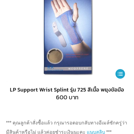
This
product
LP Support Wrist Splint รุ่น 725 สีเนื้อ พยุงข้อมือ
has
600
บาท
multiple
variants.
The
*** คุณลูกค้าสั่งซื้อแล้ว กรุณารอตอบกลับทางอีเมล์ซักครู่ว่า
options
มีสินค้าหรือไม่ แล้วค่อยชำระเงินนะคะ
แนบสลิบ
***