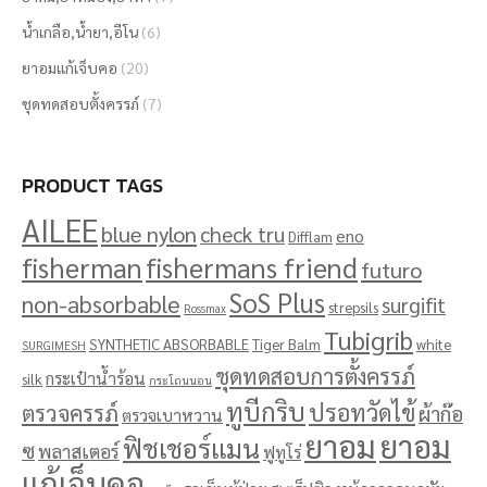
น้ำเกลือ,น้ำยา,อีโน
(6)
ยาอมแก้เจ็บคอ
(20)
ชุดทดสอบตั้งครรภ์
(7)
PRODUCT TAGS
AILEE
blue nylon
check tru
eno
Difflam
fisherman
fishermans friend
futuro
SoS Plus
non-absorbable
surgifit
strepsils
Rossmax
Tubigrib
SYNTHETIC ABSORBABLE
Tiger Balm
white
SURGIMESH
ชุดทดสอบการตั้งครรภ์
กระเป๋าน้ำร้อน
silk
กระโถนนอน
ทูบีกริบ
ปรอทวัดไข้
ตรวจครรภ์
ผ้าก๊อ
ตรวจเบาหวาน
ยาอม
ยาอม
ฟิชเชอร์แมน
ซ
พลาสเตอร์
ฟูทูโร่
แก้เจ็บคอ