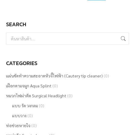
may
be
SEARCH
chosen
on
the
product
page
CATEGORIES
แผ่นขัดทำความสะอาดหัวจี้ไฟฟ้า (Cautery tip cleaner)
(0)
เฝือกดามจมูก Aqua Splint
(0)
หมวกไฟผ่าตัด Surgical Headlight
(0)
แบบ รัด วงกลม
(0)
แบบวาง
(0)
ท่อช่วยหายใจ
(0)