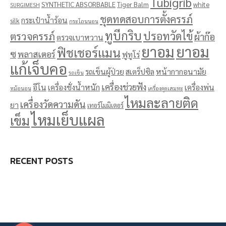
Tubigrib
SYNTHETIC ABSORBABLE
Tiger Balm
white
SURGIMESH
ชุดทดสอบการตั้งครรภ์
กระเป๋าน้ำร้อน
silk
กระโถนนอน
ทูบีกริบ
ปรอทวัดไข้
ตรวจครรภ์
ผ้าก๊อ
ตรวจเบาหวาน
ยาอม
ยาอม
ฟิชเชอร์แมน
ซ
พลาสเตอร์
ฟูทูโร่
แก้เจ็บคอ
รถเข็นผู้ป่วย
สเตร็ปซิล
หน้ากากอนามัย
รถเข็น
เครื่องช่วยฟัง
อีโน
เครื่องชั่งน้ำหนัก
เครื่องพ่น
หม้อนอน
เครื่องดูดเสมหะ
ไหมละลายติด
เครื่องวัดความดัน
ยา
เทอร์โมมิเตอร์
ไหมเย็บแผล
เข็ม
RECENT POSTS