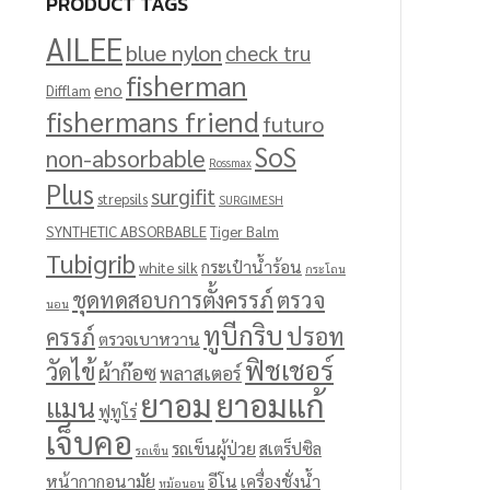
PRODUCT TAGS
AILEE
blue nylon
check tru
fisherman
eno
Difflam
fishermans friend
futuro
SoS
non-absorbable
Rossmax
Plus
surgifit
strepsils
SURGIMESH
SYNTHETIC ABSORBABLE
Tiger Balm
Tubigrib
กระเป๋าน้ำร้อน
white silk
กระโถน
ชุดทดสอบการตั้งครรภ์
ตรวจ
นอน
ทูบีกริบ
ปรอท
ครรภ์
ตรวจเบาหวาน
ฟิชเชอร์
วัดไข้
ผ้าก๊อซ
พลาสเตอร์
ยาอม
ยาอมแก้
แมน
ฟูทูโร่
เจ็บคอ
รถเข็นผู้ป่วย
สเตร็ปซิล
รถเข็น
หน้ากากอนามัย
อีโน
เครื่องชั่งน้ำ
หม้อนอน