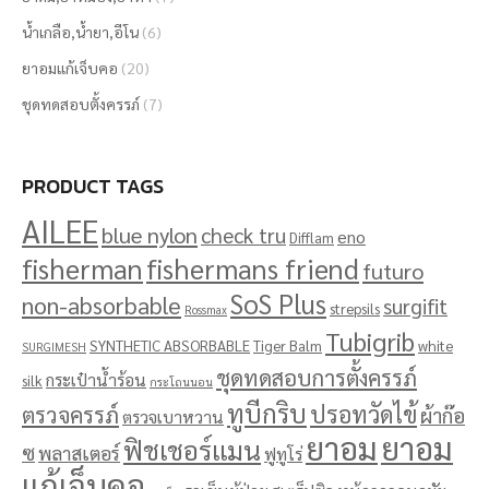
น้ำเกลือ,น้ำยา,อีโน
(6)
ยาอมแก้เจ็บคอ
(20)
ชุดทดสอบตั้งครรภ์
(7)
PRODUCT TAGS
AILEE
blue nylon
check tru
eno
Difflam
fisherman
fishermans friend
futuro
SoS Plus
non-absorbable
surgifit
strepsils
Rossmax
Tubigrib
SYNTHETIC ABSORBABLE
Tiger Balm
white
SURGIMESH
ชุดทดสอบการตั้งครรภ์
กระเป๋าน้ำร้อน
silk
กระโถนนอน
ทูบีกริบ
ปรอทวัดไข้
ตรวจครรภ์
ผ้าก๊อ
ตรวจเบาหวาน
ยาอม
ยาอม
ฟิชเชอร์แมน
ซ
พลาสเตอร์
ฟูทูโร่
แก้เจ็บคอ