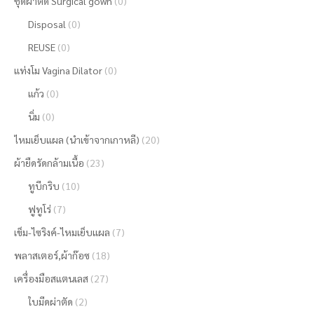
ชุดผ่าตัด Surgical gown
(0)
Disposal
(0)
REUSE
(0)
แท่งโม Vagina Dilator
(0)
แก้ว
(0)
นิ่ม
(0)
ไหมเย็บแผล (นำเข้าจากเกาหลี)
(20)
ผ้ายืดรัดกล้ามเนื้อ
(23)
ทูบีกริบ
(10)
ฟูทูโร่
(7)
เข็ม-ไซริงค์-ไหมเย็บแผล
(7)
พลาสเตอร์,ผ้าก๊อซ
(18)
เครื่องมือสแตนเลส
(27)
ใบมีดผ่าตัด
(2)