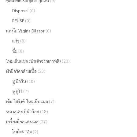
ชุดผ่าตัด Surgical gown
(0)
Disposal
(0)
REUSE
(0)
แท่งโม Vagina Dilator
(0)
แก้ว
(0)
นิ่ม
(0)
ไหมเย็บแผล (นำเข้าจากเกาหลี)
(20)
ผ้ายืดรัดกล้ามเนื้อ
(23)
ทูบีกริบ
(10)
ฟูทูโร่
(7)
เข็ม-ไซริงค์-ไหมเย็บแผล
(7)
พลาสเตอร์,ผ้าก๊อซ
(18)
เครื่องมือสแตนเลส
(27)
ใบมีดผ่าตัด
(2)