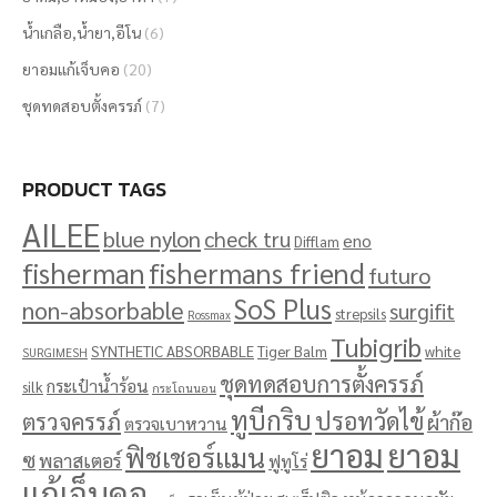
น้ำเกลือ,น้ำยา,อีโน
(6)
ยาอมแก้เจ็บคอ
(20)
ชุดทดสอบตั้งครรภ์
(7)
PRODUCT TAGS
AILEE
blue nylon
check tru
eno
Difflam
fisherman
fishermans friend
futuro
SoS Plus
non-absorbable
surgifit
strepsils
Rossmax
Tubigrib
SYNTHETIC ABSORBABLE
Tiger Balm
white
SURGIMESH
ชุดทดสอบการตั้งครรภ์
กระเป๋าน้ำร้อน
silk
กระโถนนอน
ทูบีกริบ
ปรอทวัดไข้
ตรวจครรภ์
ผ้าก๊อ
ตรวจเบาหวาน
ยาอม
ยาอม
ฟิชเชอร์แมน
ซ
พลาสเตอร์
ฟูทูโร่
แก้เจ็บคอ