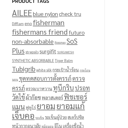
PRODUCT TAGS
AILEE
blue nylon
check tru
fisherman
eno
Difflam
fishermans friend
futuro
SoS
non-absorbable
Rossmax
Plus
surgifit
strepsils
SURGIMESH
SYNTHETIC ABSORBABLE
Tiger Balm
Tubigrib
กระเป๋าน้ำร้อน
white silk
กระโถน
ชุดทดสอบการตั้งครรภ์
ตรวจ
นอน
ทูบีกริบ
ปรอท
ครรภ์
ตรวจเบาหวาน
ฟิชเชอร์
วัดไข้
ผ้าก๊อซ
พลาสเตอร์
ยาอม
ยาอมแก้
แมน
ฟูทูโร่
เจ็บคอ
รถเข็นผู้ป่วย
สเตร็ปซิล
รถเข็น
หน้ากากอนามัย
อีโน
เครื่องชั่งน้ำ
หม้อนอน