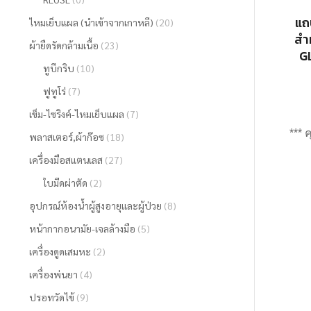
แถ
ไหมเย็บแผล (นำเข้าจากเกาหลี)
(20)
สำห
ผ้ายืดรัดกล้ามเนื้อ
(23)
G
ทูบีกริบ
(10)
ฟูทูโร่
(7)
เข็ม-ไซริงค์-ไหมเย็บแผล
(7)
*** 
พลาสเตอร์,ผ้าก๊อซ
(18)
เครื่องมือสแตนเลส
(27)
ใบมีดผ่าตัด
(2)
อุปกรณ์ห้องน้ำผู้สูงอายุและผู้ป่วย
(8)
หน้ากากอนามัย-เจลล้างมือ
(5)
เครื่องดูดเสมหะ
(2)
เครื่องพ่นยา
(4)
ปรอทวัดไข้
(9)