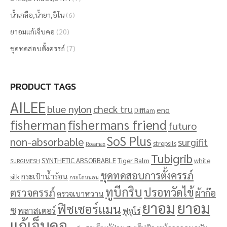
น้ำเกลือ,น้ำยา,อีโน
(6)
ยาอมแก้เจ็บคอ
(20)
ชุดทดสอบตั้งครรภ์
(7)
PRODUCT TAGS
AILEE
blue nylon
check tru
eno
Difflam
fisherman
fishermans friend
futuro
SoS Plus
non-absorbable
surgifit
strepsils
Rossmax
Tubigrib
SYNTHETIC ABSORBABLE
Tiger Balm
white
SURGIMESH
ชุดทดสอบการตั้งครรภ์
กระเป๋าน้ำร้อน
silk
กระโถนนอน
ทูบีกริบ
ปรอทวัดไข้
ตรวจครรภ์
ผ้าก๊อ
ตรวจเบาหวาน
ยาอม
ยาอม
ฟิชเชอร์แมน
ซ
พลาสเตอร์
ฟูทูโร่
แก้เจ็บคอ