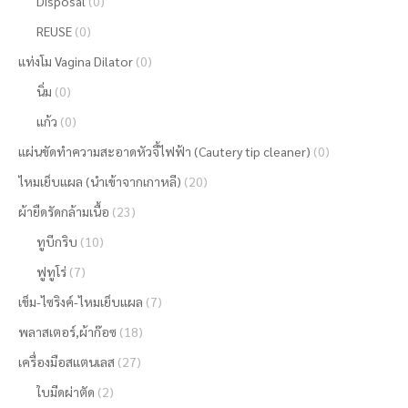
Disposal
(0)
REUSE
(0)
แท่งโม Vagina Dilator
(0)
นิ่ม
(0)
แก้ว
(0)
แผ่นขัดทำความสะอาดหัวจี้ไฟฟ้า (Cautery tip cleaner)
(0)
ไหมเย็บแผล (นำเข้าจากเกาหลี)
(20)
ผ้ายืดรัดกล้ามเนื้อ
(23)
ทูบีกริบ
(10)
ฟูทูโร่
(7)
เข็ม-ไซริงค์-ไหมเย็บแผล
(7)
พลาสเตอร์,ผ้าก๊อซ
(18)
เครื่องมือสแตนเลส
(27)
ใบมีดผ่าตัด
(2)