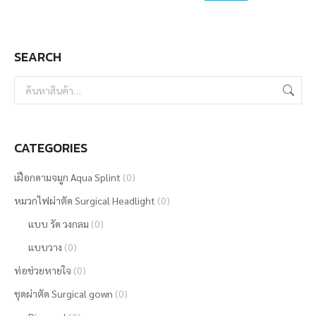
may
be
SEARCH
chosen
on
the
product
page
CATEGORIES
เฝือกดามจมูก Aqua Splint
(0)
หมวกไฟผ่าตัด Surgical Headlight
(0)
แบบ รัด วงกลม
(0)
แบบวาง
(0)
ท่อช่วยหายใจ
(0)
ชุดผ่าตัด Surgical gown
(0)