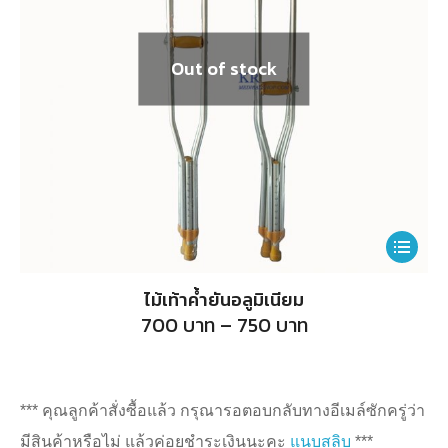
Out of stock
This
product
ไม้เท้าค้ำยันอลูมิเนียม
has
Price
700
บาท
–
750
บาท
range:
multiple
700
บาท
variants.
through
750
The
*** คุณลูกค้าสั่งซื้อแล้ว กรุณารอตอบกลับทางอีเมล์ซักครู่ว่า
บาท
options
มีสินค้าหรือไม่ แล้วค่อยชำระเงินนะคะ
แนบสลิบ
***