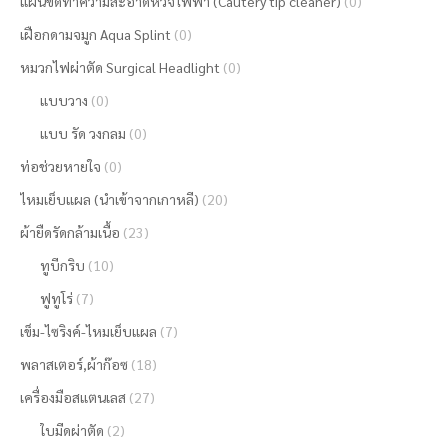
แผ่นขัดทำความสะอาดหัวจี้ไฟฟ้า (Cautery tip cleaner)
(0)
เฝือกดามจมูก Aqua Splint
(0)
หมวกไฟผ่าตัด Surgical Headlight
(0)
แบบวาง
(0)
แบบ รัด วงกลม
(0)
ท่อช่วยหายใจ
(0)
ไหมเย็บแผล (นำเข้าจากเกาหลี)
(20)
ผ้ายืดรัดกล้ามเนื้อ
(23)
ทูบีกริบ
(10)
ฟูทูโร่
(7)
เข็ม-ไซริงค์-ไหมเย็บแผล
(7)
พลาสเตอร์,ผ้าก๊อซ
(18)
เครื่องมือสแตนเลส
(27)
ใบมีดผ่าตัด
(2)