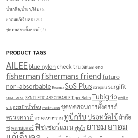
น้ำเกลือ,น้ำยา,อีโน
(6)
ยาอมแก้เจ็บคอ
(20)
ชุดทดสอบตั้งครรภ์
(7)
PRODUCT TAGS
AILEE
blue nylon
check tru
eno
Difflam
fisherman
fishermans friend
futuro
SoS Plus
non-absorbable
surgifit
strepsils
Rossmax
Tubigrib
SYNTHETIC ABSORBABLE
Tiger Balm
white
SURGIMESH
ชุดทดสอบการตั้งครรภ์
กระเป๋าน้ำร้อน
silk
กระโถนนอน
ทูบีกริบ
ปรอทวัดไข้
ตรวจครรภ์
ผ้าก๊อ
ตรวจเบาหวาน
ยาอม
ยาอม
ฟิชเชอร์แมน
ซ
พลาสเตอร์
ฟูทูโร่
แก้เจ็บคอ