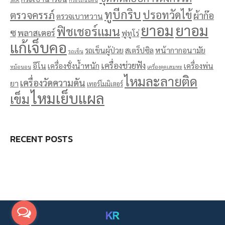
ทูบีกริบ
ปรอทวัดไข้
ตรวจครรภ์
ผ้าก๊อ
ตรวจเบาหวาน
ยาอม
ยาอม
ฟิชเชอร์แมน
ซ
พลาสเตอร์
ฟูทูโร่
แก้เจ็บคอ
รถเข็นผู้ป่วย
สเตร็ปซิล
หน้ากากอนามัย
รถเข็น
เครื่องช่วยฟัง
อีโน
เครื่องชั่งน้ำหนัก
เครื่องพ่น
หม้อนอน
เครื่องดูดเสมหะ
ไหมละลายติด
เครื่องวัดความดัน
ยา
เทอร์โมมิเตอร์
ไหมเย็บแผล
เข็ม
RECENT POSTS