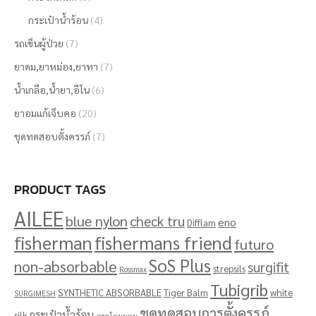
กระเป๋าน้ำร้อน
(4)
รถเข็นผู้ป่วย
(7)
ยาดม,ยาหม่อง,ยาทา
(7)
น้ำเกลือ,น้ำยา,อีโน
(6)
ยาอมแก้เจ็บคอ
(20)
ชุดทดสอบตั้งครรภ์
(7)
PRODUCT TAGS
AILEE
blue nylon
check tru
eno
Difflam
fisherman
fishermans friend
futuro
SoS Plus
non-absorbable
surgifit
strepsils
Rossmax
Tubigrib
SYNTHETIC ABSORBABLE
Tiger Balm
white
SURGIMESH
ชุดทดสอบการตั้งครรภ์
กระเป๋าน้ำร้อน
silk
กระโถนนอน