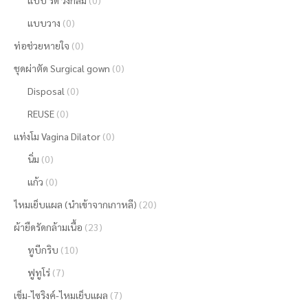
แบบ รัด วงกลม
(0)
แบบวาง
(0)
ท่อช่วยหายใจ
(0)
ชุดผ่าตัด Surgical gown
(0)
Disposal
(0)
REUSE
(0)
แท่งโม Vagina Dilator
(0)
นิ่ม
(0)
แก้ว
(0)
ไหมเย็บแผล (นำเข้าจากเกาหลี)
(20)
ผ้ายืดรัดกล้ามเนื้อ
(23)
ทูบีกริบ
(10)
ฟูทูโร่
(7)
เข็ม-ไซริงค์-ไหมเย็บแผล
(7)