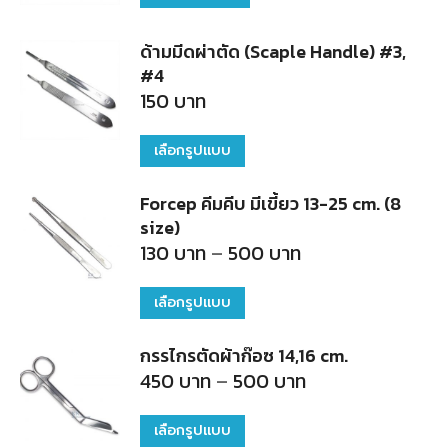
ด้ามมีดผ่าตัด (Scaple Handle) #3,
#4
150
บาท
เลือกรูปแบบ
This
product
Forcep คีมคีบ มีเขี้ยว 13-25 cm. (8
has
size)
multiple
Price
130
บาท
–
500
บาท
range:
variants.
130
บาท
เลือกรูปแบบ
This
The
through
500
product
options
บาท
กรรไกรตัดผ้าก๊อซ 14,16 cm.
has
may
Price
450
บาท
–
500
บาท
range:
multiple
be
450
บาท
variants.
chosen
เลือกรูปแบบ
This
through