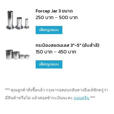
500
The
on
product
บาท
Forcep Jar 3 ขนาด
options
the
has
Price
250
บาท
–
500
บาท
may
product
multiple
range:
250
be
page
variants.
บาท
เลือกรูปแบบ
This
through
chosen
The
500
product
บาท
on
options
กระป๋องสแตนเลส 3"-5" (อับสำลี)
has
the
Price
150
บาท
–
450
บาท
may
multiple
range:
product
150
be
variants.
บาท
เลือกรูปแบบ
This
page
chosen
through
The
450
product
on
บาท
options
has
the
may
multiple
product
*** คุณลูกค้าสั่งซื้อแล้ว กรุณารอตอบกลับทางอีเมล์ซักครู่ว่า
be
variants.
page
มีสินค้าหรือไม่ แล้วค่อยชำระเงินนะคะ
แนบสลิบ
***
chosen
The
on
options