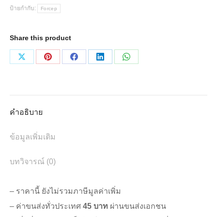
(มี
ป้ายกำกับ:
Forcep
เขี้ยว,ไม่มี
เขี้ยว)
Share this product
ชิ้น
Share
Share
Share
Share
Share
on
on
on
on
on
X
Pinterest
Facebook
LinkedIn
WhatsApp
คำอธิบาย
ข้อมูลเพิ่มเติม
บทวิจารณ์ (0)
– ราคานี้ ยังไม่รวมภาษีมูลค่าเพิ่ม
– ค่าขนส่งทั่วประเทศ
45 บาท
ผ่านขนส่งเอกชน