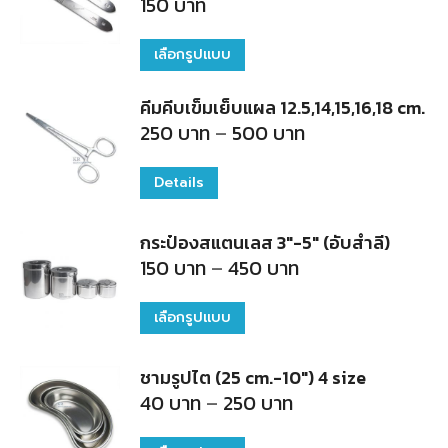
150
บาท
variants.
The
เลือกรูปแบบ
This
options
product
คีมคีบเข็มเย็บแผล 12.5,14,15,16,18 cm.
may
has
Price
250
บาท
–
500
บาท
be
range:
multiple
250
chosen
บาท
variants.
Details
This
through
on
500
The
product
บาท
the
กระป๋องสแตนเลส 3"-5" (อับสำลี)
options
has
Price
150
บาท
–
450
บาท
product
may
multiple
range:
150
page
be
variants.
บาท
เลือกรูปแบบ
This
through
chosen
The
450
product
บาท
on
options
ชามรูปไต (25 cm.-10") 4 size
has
the
Price
40
บาท
–
250
บาท
may
multiple
range:
product
40
be
variants.