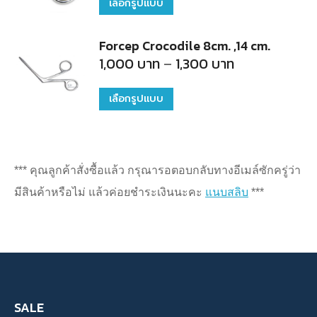
บาท
เลือกรูปแบบ
This
page
chosen
through
The
250
product
on
บาท
options
Forcep Crocodile 8cm. ,14 cm.
has
the
Price
1,000
บาท
–
1,300
บาท
may
multiple
range:
product
1,000
be
variants.
บาท
page
เลือกรูปแบบ
This
chosen
through
The
1,300
product
on
บาท
options
has
the
may
multiple
product
*** คุณลูกค้าสั่งซื้อแล้ว กรุณารอตอบกลับทางอีเมล์ซักครู่ว่า
be
variants.
page
มีสินค้าหรือไม่ แล้วค่อยชำระเงินนะคะ
แนบสลิบ
***
chosen
The
on
options
the
may
product
be
page
chosen
SALE
on