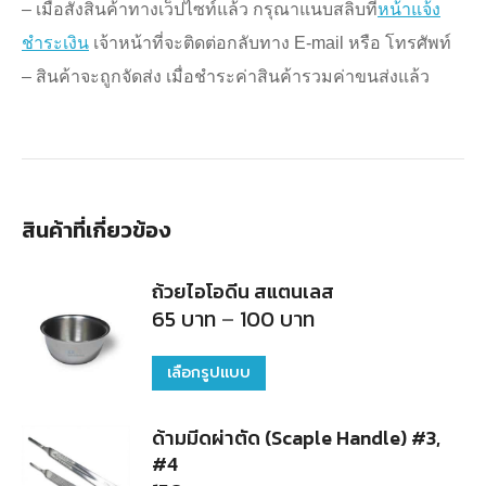
– เมื่อสั่งสินค้าทางเว็ปไซท์แล้ว กรุณาแนบสลิบที่
หน้าแจ้ง
ชำระเงิน
เจ้าหน้าที่จะติดต่อกลับทาง E-mail หรือ โทรศัพท์
– สินค้าจะถูกจัดส่ง เมื่อชำระค่าสินค้ารวมค่าขนส่งแล้ว
สินค้าที่เกี่ยวข้อง
ถ้วยไอโอดีน สแตนเลส
Price
65
บาท
–
100
บาท
range:
65
บาท
เลือกรูปแบบ
This
through
100
product
บาท
ด้ามมีดผ่าตัด (Scaple Handle) #3,
has
#4
multiple