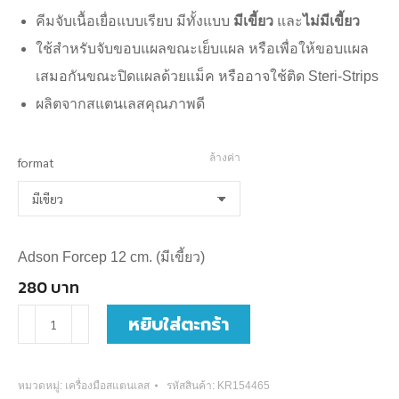
through
คีมจับเนื้อเยื่อแบบเรียบ มีทั้งแบบ
มีเขี้ยว
และ
ไม่มีเขี้ยว
280
ใช้สำหรับจับขอบแผลขณะเย็บแผล หรือเพื่อให้ขอบแผล
บาท
เสมอกันขณะปิดแผลด้วยแม็ค หรืออาจใช้ติด Steri-Strips
ผลิตจากสแตนเลสคุณภาพดี
ล้างค่า
format
Adson Forcep 12 cm. (มีเขี้ยว)
280
บาท
จำนวน
หยิบใส่ตะกร้า
Adson
Forcep
หมวดหมู่:
เครื่องมือสแตนเลส
รหัสสินค้า:
KR154465