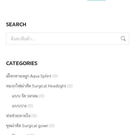
may
be
SEARCH
chosen
on
the
product
page
CATEGORIES
เฝือกดามจมูก Aqua Splint
(0)
หมวกไฟผ่าตัด Surgical Headlight
(0)
แบบ รัด วงกลม
(0)
แบบวาง
(0)
ท่อช่วยหายใจ
(0)
ชุดผ่าตัด Surgical gown
(0)