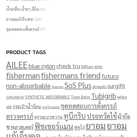
น้ำเกลือ,น้ำยา,อีโน
(6)
ยาอมแก้เจ็บคอ
(20)
ชุดทดสอบตั้งครรภ์
(7)
PRODUCT TAGS
AILEE
blue nylon
check tru
eno
Difflam
fisherman
fishermans friend
futuro
SoS Plus
non-absorbable
surgifit
strepsils
Rossmax
Tubigrib
SYNTHETIC ABSORBABLE
Tiger Balm
white
SURGIMESH
ชุดทดสอบการตั้งครรภ์
กระเป๋าน้ำร้อน
silk
กระโถนนอน
ทูบีกริบ
ปรอทวัดไข้
ตรวจครรภ์
ผ้าก๊อ
ตรวจเบาหวาน
ยาอม
ยาอม
ฟิชเชอร์แมน
ซ
พลาสเตอร์
ฟูทูโร่
แก้เจ็บคอ