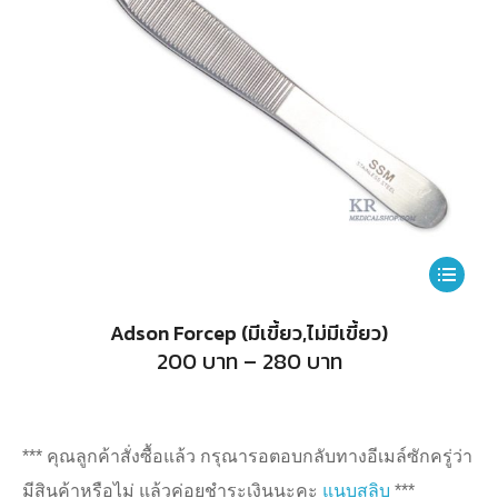
This
product
Adson Forcep (มีเขี้ยว,ไม่มีเขี้ยว)
has
Price
200
บาท
–
280
บาท
range:
multiple
200
บาท
variants.
through
280
The
*** คุณลูกค้าสั่งซื้อแล้ว กรุณารอตอบกลับทางอีเมล์ซักครู่ว่า
บาท
options
มีสินค้าหรือไม่ แล้วค่อยชำระเงินนะคะ
แนบสลิบ
***