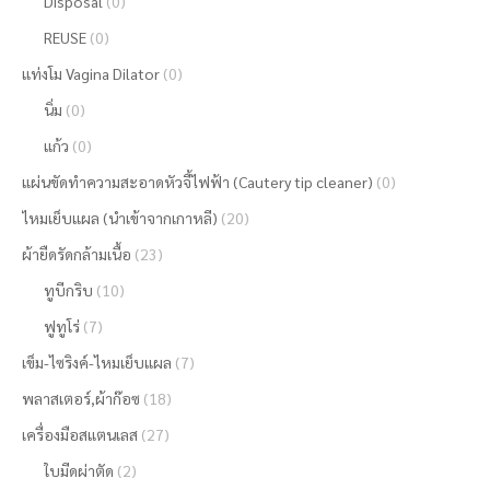
Disposal
(0)
REUSE
(0)
แท่งโม Vagina Dilator
(0)
นิ่ม
(0)
แก้ว
(0)
แผ่นขัดทำความสะอาดหัวจี้ไฟฟ้า (Cautery tip cleaner)
(0)
ไหมเย็บแผล (นำเข้าจากเกาหลี)
(20)
ผ้ายืดรัดกล้ามเนื้อ
(23)
ทูบีกริบ
(10)
ฟูทูโร่
(7)
เข็ม-ไซริงค์-ไหมเย็บแผล
(7)
พลาสเตอร์,ผ้าก๊อซ
(18)
เครื่องมือสแตนเลส
(27)
ใบมีดผ่าตัด
(2)