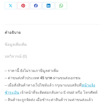
3"-5"
(อับ
Share
Share
Share
Share
Share
สำลี)
on
on
on
on
on
ชิ้น
X
Pinterest
Facebook
LinkedIn
WhatsApp
คำอธิบาย
ข้อมูลเพิ่มเติม
บทวิจารณ์ (0)
– ราคานี้ ยังไม่รวมภาษีมูลค่าเพิ่ม
– ค่าขนส่งทั่วประเทศ
45 บาท
ผ่านขนส่งเอกชน
– เมื่อสั่งสินค้าทางเว็ปไซท์แล้ว กรุณาแนบสลิบที่
หน้าแจ้ง
ชำระเงิน
เจ้าหน้าที่จะติดต่อกลับทาง E-mail หรือ โทรศัพท์
– สินค้าจะถูกจัดส่ง เมื่อชำระค่าสินค้ารวมค่าขนส่งแล้ว