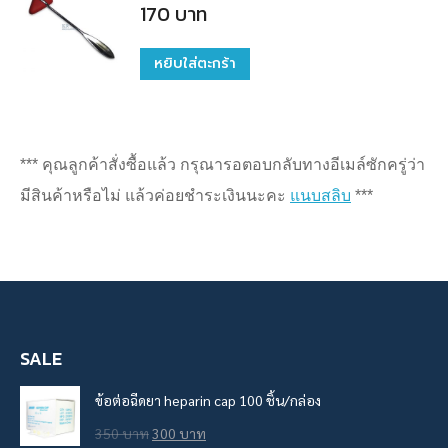
the
170
บาท
may
multiple
product
be
variants.
หยิบใส่ตะกร้า
page
chosen
The
on
options
the
may
product
*** คุณลูกค้าสั่งซื้อแล้ว กรุณารอตอบกลับทางอีเมล์ซักครู่ว่า
be
page
มีสินค้าหรือไม่ แล้วค่อยชำระเงินนะคะ
แนบสลิบ
***
chosen
on
the
product
page
SALE
ข้อต่อฉีดยา heparin cap 100 ชิ้น/กล่อง
Original
Current
350
บาท
300
บาท