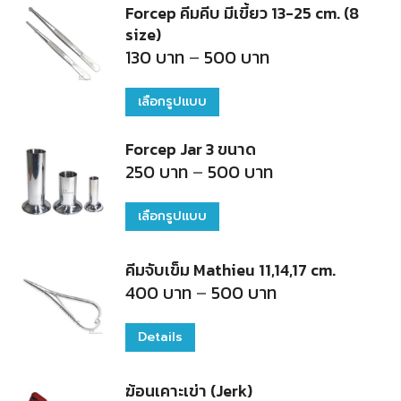
บาท
Forcep คีมคีบ มีเขี้ยว 13-25 cm. (8
has
size)
multiple
Price
130
บาท
–
500
บาท
range:
variants.
130
บาท
เลือกรูปแบบ
This
The
through
500
product
options
บาท
Forcep Jar 3 ขนาด
has
may
Price
250
บาท
–
500
บาท
range:
multiple
be
250
บาท
variants.
chosen
เลือกรูปแบบ
This
through
500
The
on
product
บาท
คีมจับเข็ม Mathieu 11,14,17 cm.
options
the
has
Price
400
บาท
–
500
บาท
may
product
multiple
range:
400
be
page
variants.
บาท
Details
This
through
chosen
The
500
product
บาท
on
options
ฆ้อนเคาะเข่า (Jerk)
has