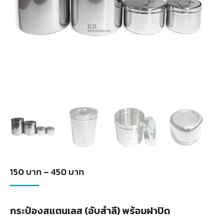
Price
150
บาท
–
450
บาท
range:
150
กระป๋องสแตนเลส (อับสำลี) พร้อมฝาปิด
บาท