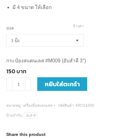
through
มี 4 ขนาด ให้เลือก
450
บาท
ล้างค่า
size
กระป๋องสแตนเลส #M009 (อับสำลี 3″)
150
บาท
จำนวน
หยิบใส่ตะกร้า
กระ
ป๋อ
หมวดหมู่:
เครื่องมือสแตนเลส
รหัสสินค้า:
KR154300
งส
ป้ายกำกับ:
อับสำลี
แตน
เลส
Share this product