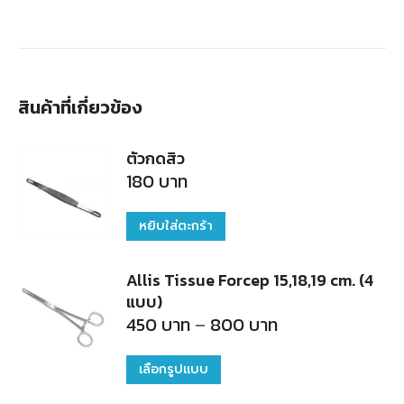
สินค้าที่เกี่ยวข้อง
ตัวกดสิว
180
บาท
หยิบใส่ตะกร้า
Allis Tissue Forcep 15,18,19 cm. (4
แบบ)
Price
450
บาท
–
800
บาท
range:
450
บาท
เลือกรูปแบบ
This
through
800
product