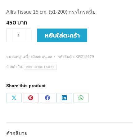
Allis Tissue 15 cm. (51-200) กรรไกรหนีบ
450
บาท
จำนวน
หยิบใส่ตะกร้า
Allis
Tissue
หมวดหมู่:
เครื่องมือสแตนเลส
รหัสสินค้า:
KR215679
Forcep
ป้ายกำกับ:
Allis Tissue Forcep
15,18,19
cm.
Share this product
(4
แบบ)
Share
Share
Share
Share
Share
ชิ้น
on
on
on
on
on
X
Pinterest
Facebook
LinkedIn
WhatsApp
คำอธิบาย