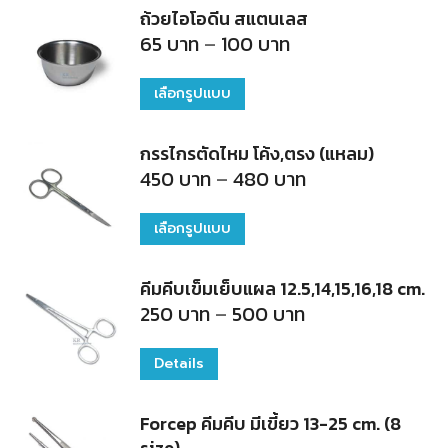
ถ้วยไอโอดีน สแตนเลส
Price
65
บาท
–
100
บาท
range:
65
บาท
เลือกรูปแบบ
This
through
100
product
บาท
กรรไกรตัดไหม โค้ง,ตรง (แหลม)
has
Price
450
บาท
–
480
บาท
multiple
range:
450
variants.
บาท
เลือกรูปแบบ
This
through
The
480
product
บาท
options
คีมคีบเข็มเย็บแผล 12.5,14,15,16,18 cm.
has
Price
250
บาท
–
500
บาท
may
multiple
range:
250
be
variants.
บาท
Details
This
chosen
through
The
500
product
on
บาท
options
Forcep คีมคีบ มีเขี้ยว 13-25 cm. (8
has
the
size)
may