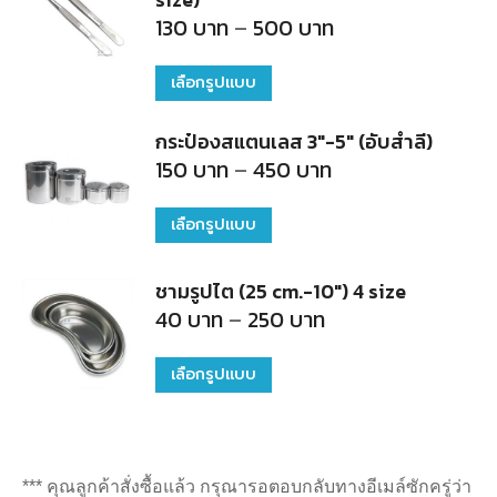
multiple
product
Price
130
บาท
–
500
บาท
be
range:
variants.
page
130
chosen
บาท
The
เลือกรูปแบบ
This
through
on
500
options
product
บาท
the
กระป๋องสแตนเลส 3"-5" (อับสำลี)
may
has
Price
150
บาท
–
450
บาท
product
be
range:
multiple
150
page
chosen
บาท
variants.
เลือกรูปแบบ
This
through
on
450
The
product
บาท
the
ชามรูปไต (25 cm.-10") 4 size
options
has
Price
40
บาท
–
250
บาท
product
may
multiple
range:
40
page
be
variants.
บาท
เลือกรูปแบบ
This
through
chosen
The
250
product
บาท
on
options
has
the
may
multiple
*** คุณลูกค้าสั่งซื้อแล้ว กรุณารอตอบกลับทางอีเมล์ซักครู่ว่า
product