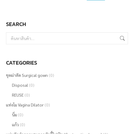
may
be
SEARCH
chosen
on
the
product
page
CATEGORIES
ชุดผ่าตัด Surgical gown
(0)
Disposal
(0)
REUSE
(0)
แท่งโม Vagina Dilator
(0)
นิ่ม
(0)
แก้ว
(0)