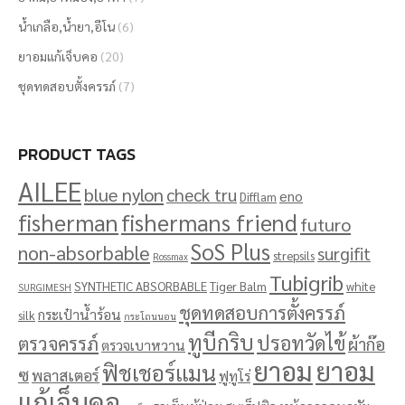
น้ำเกลือ,น้ำยา,อีโน
(6)
ยาอมแก้เจ็บคอ
(20)
ชุดทดสอบตั้งครรภ์
(7)
PRODUCT TAGS
AILEE
blue nylon
check tru
eno
Difflam
fisherman
fishermans friend
futuro
SoS Plus
non-absorbable
surgifit
strepsils
Rossmax
Tubigrib
SYNTHETIC ABSORBABLE
Tiger Balm
white
SURGIMESH
ชุดทดสอบการตั้งครรภ์
กระเป๋าน้ำร้อน
silk
กระโถนนอน
ทูบีกริบ
ปรอทวัดไข้
ตรวจครรภ์
ผ้าก๊อ
ตรวจเบาหวาน
ยาอม
ยาอม
ฟิชเชอร์แมน
ซ
พลาสเตอร์
ฟูทูโร่
แก้เจ็บคอ