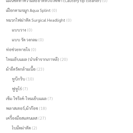
แผ่นขัดทำความสะอาดหัวจี้ไฟฟ้า (Cautery tip cleaner)
(0)
เฝือกดามจมูก Aqua Splint
(0)
หมวกไฟผ่าตัด Surgical Headlight
(0)
แบบวาง
(0)
แบบ รัด วงกลม
(0)
ท่อช่วยหายใจ
(0)
ไหมเย็บแผล (นำเข้าจากเกาหลี)
(20)
ผ้ายืดรัดกล้ามเนื้อ
(23)
ทูบีกริบ
(10)
ฟูทูโร่
(7)
เข็ม-ไซริงค์-ไหมเย็บแผล
(7)
พลาสเตอร์,ผ้าก๊อซ
(18)
เครื่องมือสแตนเลส
(27)
ใบมีดผ่าตัด
(2)