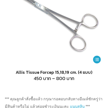
This
product
Allis Tissue Forcep 15,18,19 cm. (4 แบบ)
has
Price
450
บาท
–
800
บาท
range:
multiple
450
บาท
variants.
through
800
The
*** คุณลูกค้าสั่งซื้อแล้ว กรุณารอตอบกลับทางอีเมล์ซักครู่ว่า
บาท
options
มีสินค้าหรือไม่ แล้วค่อยชำระเงินนะคะ
แนบสลิบ
***