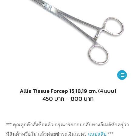
This
product
Allis Tissue Forcep 15,18,19 cm. (4 แบบ)
has
Price
450
บาท
–
800
บาท
range:
multiple
450
บาท
variants.
through
800
The
*** คุณลูกค้าสั่งซื้อแล้ว กรุณารอตอบกลับทางอีเมล์ซักครู่ว่า
บาท
options
มีสินค้าหรือไม่ แล้วค่อยชำระเงินนะคะ
แนบสลิบ
***