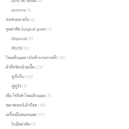
แบบ รัด วงกลม
(0)
แบบวาง
(0)
ท่อช่วยหายใจ
(0)
ชุดผ่าตัด Surgical gown
(0)
Disposal
(0)
REUSE
(0)
ไหมเย็บแผล (นำเข้าจากเกาหลี)
(20)
ผ้ายืดรัดกล้ามเนื้อ
(23)
ทูบีกริบ
(10)
ฟูทูโร่
(7)
เข็ม-ไซริงค์-ไหมเย็บแผล
(7)
พลาสเตอร์,ผ้าก๊อซ
(18)
เครื่องมือสแตนเลส
(27)
ใบมีดผ่าตัด
(2)