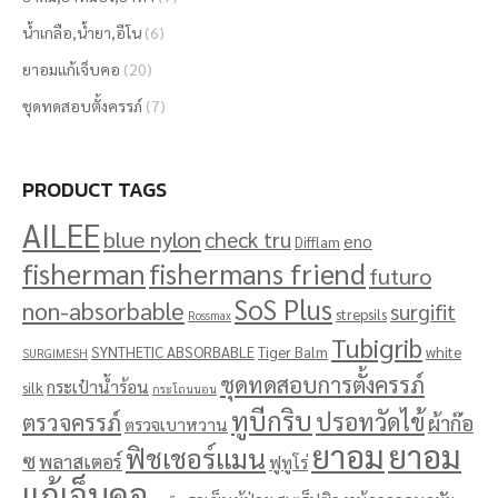
น้ำเกลือ,น้ำยา,อีโน
(6)
ยาอมแก้เจ็บคอ
(20)
ชุดทดสอบตั้งครรภ์
(7)
PRODUCT TAGS
AILEE
blue nylon
check tru
eno
Difflam
fisherman
fishermans friend
futuro
SoS Plus
non-absorbable
surgifit
strepsils
Rossmax
Tubigrib
SYNTHETIC ABSORBABLE
Tiger Balm
white
SURGIMESH
ชุดทดสอบการตั้งครรภ์
กระเป๋าน้ำร้อน
silk
กระโถนนอน
ทูบีกริบ
ปรอทวัดไข้
ตรวจครรภ์
ผ้าก๊อ
ตรวจเบาหวาน
ยาอม
ยาอม
ฟิชเชอร์แมน
ซ
พลาสเตอร์
ฟูทูโร่
แก้เจ็บคอ