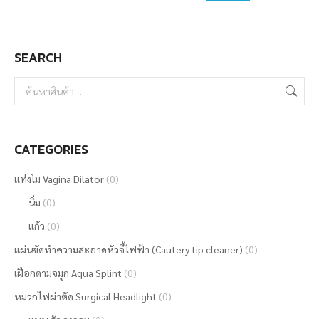
may
be
SEARCH
chosen
on
the
product
page
CATEGORIES
แท่งโม Vagina Dilator
(0)
นิ่ม
(0)
แก้ว
(0)
แผ่นขัดทำความสะอาดหัวจี้ไฟฟ้า (Cautery tip cleaner)
(0)
เฝือกดามจมูก Aqua Splint
(0)
หมวกไฟผ่าตัด Surgical Headlight
(0)