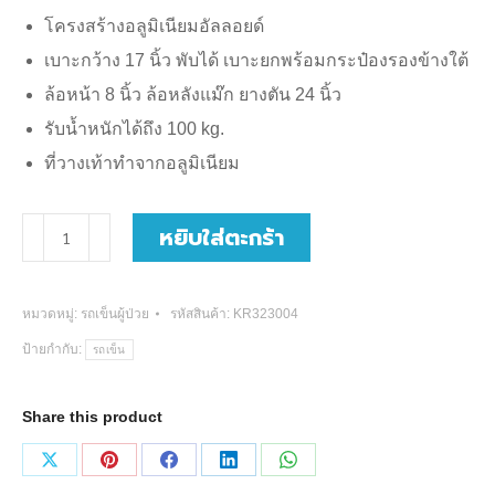
โครงสร้างอลูมิเนียมอัลลอยด์
เบาะกว้าง 17 นิ้ว พับได้ เบาะยกพร้อมกระป๋องรองข้างใต้
ล้อหน้า 8 นิ้ว ล้อหลังแม๊ก ยางตัน 24 นิ้ว
รับน้ำหนักได้ถึง 100 kg.
ที่วางเท้าทำจากอลูมิเนียม
จำนวน
หยิบใส่ตะกร้า
รถ
เข็น
หมวดหมู่:
รถเข็นผู้ป่วย
รหัสสินค้า:
KR323004
นั่ง
ป้ายกำกับ:
รถเข็น
ถ่าย
อัลลอย
Share this product
ด์
#DY02608
Share
Share
Share
Share
Share