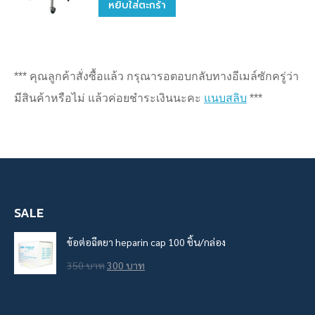
หยิบใส่ตะกร้า
*** คุณลูกค้าสั่งซื้อแล้ว กรุณารอตอบกลับทางอีเมล์ซักครู่ว่า
มีสินค้าหรือไม่ แล้วค่อยชำระเงินนะคะ
แนบสลิบ
***
SALE
ข้อต่อฉีดยา heparin cap 100 ชิ้น/กล่อง
Original
Current
350
บาท
300
บาท
price
price
was:
is: