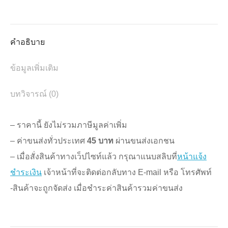
ชิ้น
on
on
on
on
on
X
Pinterest
Facebook
LinkedIn
WhatsApp
คำอธิบาย
ข้อมูลเพิ่มเติม
บทวิจารณ์ (0)
– ราคานี้ ยังไม่รวมภาษีมูลค่าเพิ่ม
– ค่าขนส่งทั่วประเทศ
45 บาท
ผ่านขนส่งเอกชน
– เมื่อสั่งสินค้าทางเว็ปไซท์แล้ว กรุณาแนบสลิบที่
หน้าแจ้ง
ชำระเงิน
เจ้าหน้าที่จะติดต่อกลับทาง E-mail หรือ โทรศัพท์
-สินค้าจะถูกจัดส่ง เมื่อชำระค่าสินค้ารวมค่าขนส่ง