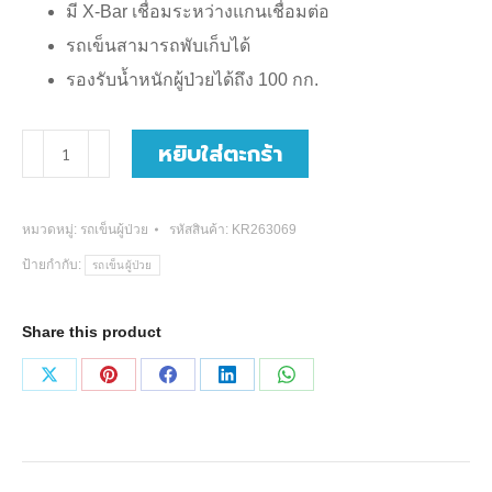
มี X-Bar เชื่อมระหว่างแกนเชื่อมต่อ
รถเข็นสามารถพับเก็บได้
รองรับน้ำหนักผู้ป่วยได้ถึง 100 กก.
จำนวน
หยิบใส่ตะกร้า
รถ
เข็น
หมวดหมู่:
รถเข็นผู้ป่วย
รหัสสินค้า:
KR263069
อลู
ป้ายกำกับ:
รถเข็นผู้ป่วย
มิ
เนีย
Share this product
มอัล
ลอย
Share
Share
Share
Share
Share
ด์
on
on
on
on
on
(เปิด
X
Pinterest
Facebook
LinkedIn
WhatsApp
ข้าง