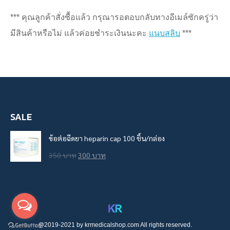
*** คุณลูกค้าสั่งซื้อแล้ว กรุณารอตอบกลับทางอีเมล์ซักครู่ว่า
มีสินค้าหรือไม่ แล้วค่อยชำระเงินนะคะ
แนบสลิบ
***
SALE
ข้อต่อฉีดยา heparin cap 100 ชิ้น/กล่อง
Original
Current
350
บาท
300
บาท
price
price
was:
is:
350
300
บาท.
บาท.
@2019-2021 by krmedicalshop.com All rights reserved.