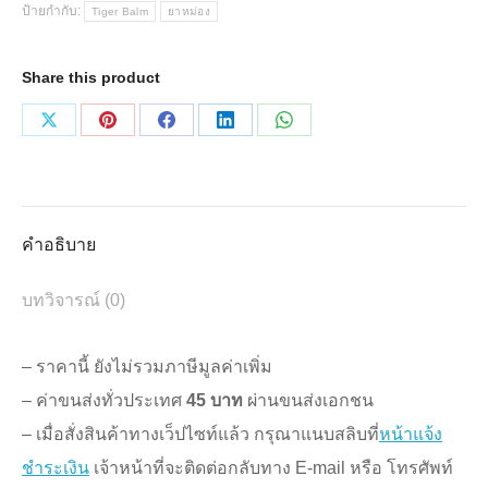
ป้ายกำกับ:
Tiger Balm
ยาหม่อง
เสือ
(แดง)
Share this product
12
ขวด
Share
Share
Share
Share
Share
x
on
on
on
on
on
19.4g
X
Pinterest
Facebook
LinkedIn
WhatsApp
ชิ้น
คำอธิบาย
บทวิจารณ์ (0)
– ราคานี้ ยังไม่รวมภาษีมูลค่าเพิ่ม
– ค่าขนส่งทั่วประเทศ
45 บาท
ผ่านขนส่งเอกชน
– เมื่อสั่งสินค้าทางเว็ปไซท์แล้ว กรุณาแนบสลิบที่
หน้าแจ้ง
ชำระเงิน
เจ้าหน้าที่จะติดต่อกลับทาง E-mail หรือ โทรศัพท์