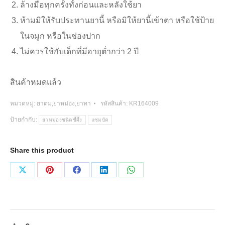
ล้างมือทุกครั้งทั้งก่อนและหลังใช้ยา
ห้ามมิให้รับประทานยานี้ หรือมิให้ยานี้เข้าตา หรือใช้ป้าย
ในจมูก หรือในช่องปาก
ไม่ควรใช้กับเด็กที่มีอายุต่ำกว่า 2 ปี
สินค้าหมดแล้ว
หมวดหมู่:
ยาดม,ยาหม่อง,ยาทา
รหัสสินค้า:
KR164009
ป้ายกำกับ:
ยาหม่องชนิดขี้ผึ้ง
แซมบัค
Share this product
Share
Share
Share
Share
Share
on
on
on
on
on
X
Pinterest
Facebook
LinkedIn
WhatsApp