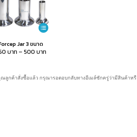
This
product
Forcep Jar 3 ขนาด
has
Price
50
บาท
–
500
บาท
range:
multiple
250
บาท
variants.
through
500
The
คุณลูกค้าสั่งซื้อแล้ว กรุณารอตอบกลับทางอีเมล์ซักครู่ว่ามีสินค้า
บาท
options
may
be
chosen
on
the