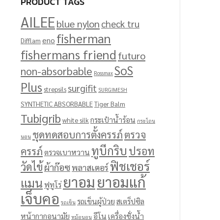
PRODUCT TAGS
AILEE
blue nylon
check tru
fisherman
eno
Difflam
fishermans friend
futuro
SoS
non-absorbable
Rossmax
Plus
surgifit
strepsils
SURGIMESH
SYNTHETIC ABSORBABLE
Tiger Balm
Tubigrib
กระเป๋าน้ำร้อน
white silk
กระโถน
ชุดทดสอบการตั้งครรภ์
ตรวจ
นอน
ทูบีกริบ
ปรอท
ครรภ์
ตรวจเบาหวาน
ฟิชเชอร์
วัดไข้
ผ้าก๊อซ
พลาสเตอร์
ยาอม
ยาอมแก้
แมน
ฟูทูโร่
เจ็บคอ
รถเข็นผู้ป่วย
สเตร็ปซิล
รถเข็น
หน้ากากอนามัย
อีโน
เครื่องชั่งน้ำ
หม้อนอน