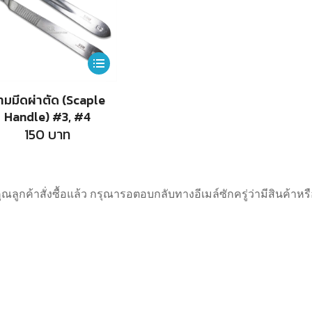
This
product
้ามมีดผ่าตัด (Scaple
has
Handle) #3, #4
multiple
150
บาท
variants.
The
options
คุณลูกค้าสั่งซื้อแล้ว กรุณารอตอบกลับทางอีเมล์ซักครู่ว่ามีสินค้า
may
be
chosen
on
the