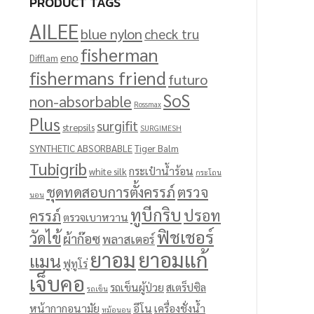
PRODUCT TAGS
AILEE
blue nylon
check tru
fisherman
eno
Difflam
fishermans friend
futuro
SoS
non-absorbable
Rossmax
Plus
surgifit
strepsils
SURGIMESH
SYNTHETIC ABSORBABLE
Tiger Balm
Tubigrib
กระเป๋าน้ำร้อน
white silk
กระโถน
ชุดทดสอบการตั้งครรภ์
ตรวจ
นอน
ทูบีกริบ
ปรอท
ครรภ์
ตรวจเบาหวาน
ฟิชเชอร์
วัดไข้
ผ้าก๊อซ
พลาสเตอร์
ยาอม
ยาอมแก้
แมน
ฟูทูโร่
เจ็บคอ
รถเข็นผู้ป่วย
สเตร็ปซิล
รถเข็น
หน้ากากอนามัย
อีโน
เครื่องชั่งน้ำ
หม้อนอน