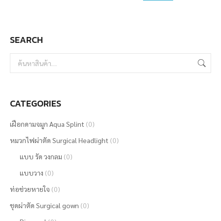
may
be
SEARCH
chosen
on
the
product
page
CATEGORIES
เฝือกดามจมูก Aqua Splint
(0)
หมวกไฟผ่าตัด Surgical Headlight
(0)
แบบ รัด วงกลม
(0)
แบบวาง
(0)
ท่อช่วยหายใจ
(0)
ชุดผ่าตัด Surgical gown
(0)