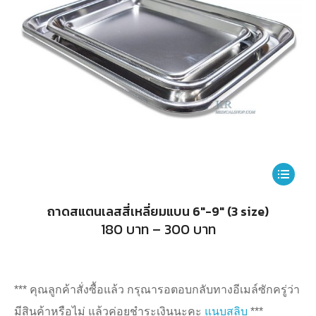
This
product
ถาดสแตนเลสสี่เหลี่ยมแบน 6″-9″ (3 size)
has
Price
180
บาท
–
300
บาท
range:
multiple
180
บาท
variants.
through
300
The
*** คุณลูกค้าสั่งซื้อแล้ว กรุณารอตอบกลับทางอีเมล์ซักครู่ว่า
บาท
options
มีสินค้าหรือไม่ แล้วค่อยชำระเงินนะคะ
แนบสลิบ
***