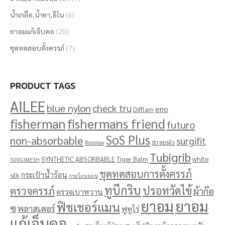
น้ำเกลือ,น้ำยา,อีโน
(6)
ยาอมแก้เจ็บคอ
(20)
ชุดทดสอบตั้งครรภ์
(7)
PRODUCT TAGS
AILEE
blue nylon
check tru
eno
Difflam
fisherman
fishermans friend
futuro
SoS Plus
non-absorbable
surgifit
strepsils
Rossmax
Tubigrib
SYNTHETIC ABSORBABLE
Tiger Balm
white
SURGIMESH
ชุดทดสอบการตั้งครรภ์
กระเป๋าน้ำร้อน
silk
กระโถนนอน
ทูบีกริบ
ปรอทวัดไข้
ตรวจครรภ์
ผ้าก๊อ
ตรวจเบาหวาน
ยาอม
ยาอม
ฟิชเชอร์แมน
ซ
พลาสเตอร์
ฟูทูโร่
แก้เจ็บคอ