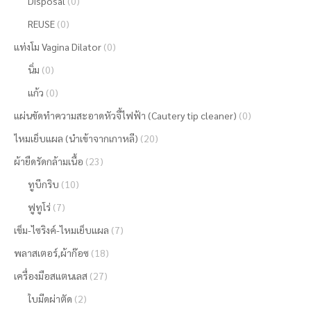
Disposal
(0)
REUSE
(0)
แท่งโม Vagina Dilator
(0)
นิ่ม
(0)
แก้ว
(0)
แผ่นขัดทำความสะอาดหัวจี้ไฟฟ้า (Cautery tip cleaner)
(0)
ไหมเย็บแผล (นำเข้าจากเกาหลี)
(20)
ผ้ายืดรัดกล้ามเนื้อ
(23)
ทูบีกริบ
(10)
ฟูทูโร่
(7)
เข็ม-ไซริงค์-ไหมเย็บแผล
(7)
พลาสเตอร์,ผ้าก๊อซ
(18)
เครื่องมือสแตนเลส
(27)
ใบมีดผ่าตัด
(2)