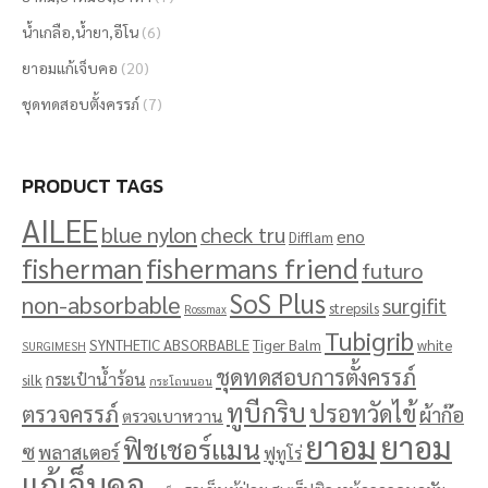
น้ำเกลือ,น้ำยา,อีโน
(6)
ยาอมแก้เจ็บคอ
(20)
ชุดทดสอบตั้งครรภ์
(7)
PRODUCT TAGS
AILEE
blue nylon
check tru
eno
Difflam
fisherman
fishermans friend
futuro
SoS Plus
non-absorbable
surgifit
strepsils
Rossmax
Tubigrib
SYNTHETIC ABSORBABLE
Tiger Balm
white
SURGIMESH
ชุดทดสอบการตั้งครรภ์
กระเป๋าน้ำร้อน
silk
กระโถนนอน
ทูบีกริบ
ปรอทวัดไข้
ตรวจครรภ์
ผ้าก๊อ
ตรวจเบาหวาน
ยาอม
ยาอม
ฟิชเชอร์แมน
ซ
พลาสเตอร์
ฟูทูโร่
แก้เจ็บคอ