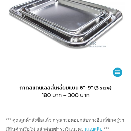
This
product
ถาดสแตนเลสสี่เหลี่ยมแบน 6″-9″ (3 size)
has
Price
180
บาท
–
300
บาท
range:
multiple
180
บาท
variants.
through
300
The
*** คุณลูกค้าสั่งซื้อแล้ว กรุณารอตอบกลับทางอีเมล์ซักครู่ว่า
บาท
options
มีสินค้าหรือไม่ แล้วค่อยชำระเงินนะคะ
แนบสลิบ
***