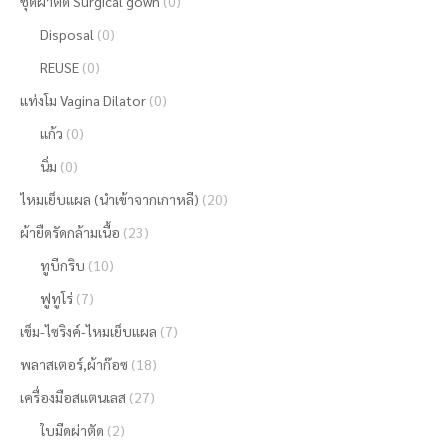
ชุดผ่าตัด Surgical gown
(0)
Disposal
(0)
REUSE
(0)
แท่งโม Vagina Dilator
(0)
แก้ว
(0)
นิ่ม
(0)
ไหมเย็บแผล (นำเข้าจากเกาหลี)
(20)
ผ้ายืดรัดกล้ามเนื้อ
(23)
ทูบีกริบ
(10)
ฟูทูโร่
(7)
เข็ม-ไซริงค์-ไหมเย็บแผล
(7)
พลาสเตอร์,ผ้าก๊อซ
(18)
เครื่องมือสแตนเลส
(27)
ใบมีดผ่าตัด
(2)