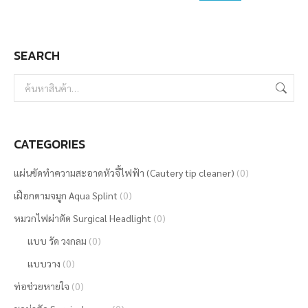
may
be
SEARCH
chosen
on
the
product
page
CATEGORIES
แผ่นขัดทำความสะอาดหัวจี้ไฟฟ้า (Cautery tip cleaner)
(0)
เฝือกดามจมูก Aqua Splint
(0)
หมวกไฟผ่าตัด Surgical Headlight
(0)
แบบ รัด วงกลม
(0)
แบบวาง
(0)
ท่อช่วยหายใจ
(0)