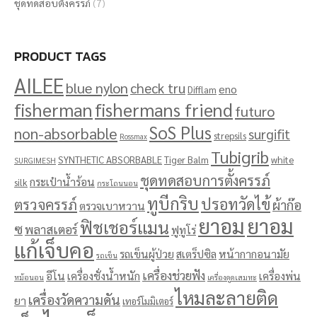
ชุดทดสอบตั้งครรภ์
(7)
PRODUCT TAGS
AILEE
blue nylon
check tru
eno
Difflam
fisherman
fishermans friend
futuro
SoS Plus
non-absorbable
surgifit
strepsils
Rossmax
Tubigrib
SYNTHETIC ABSORBABLE
Tiger Balm
white
SURGIMESH
ชุดทดสอบการตั้งครรภ์
กระเป๋าน้ำร้อน
silk
กระโถนนอน
ทูบีกริบ
ปรอทวัดไข้
ตรวจครรภ์
ผ้าก๊อ
ตรวจเบาหวาน
ยาอม
ยาอม
ฟิชเชอร์แมน
ซ
พลาสเตอร์
ฟูทูโร่
แก้เจ็บคอ
รถเข็นผู้ป่วย
สเตร็ปซิล
หน้ากากอนามัย
รถเข็น
เครื่องช่วยฟัง
อีโน
เครื่องชั่งน้ำหนัก
เครื่องพ่น
หม้อนอน
เครื่องดูดเสมหะ
ไหมละลายติด
เครื่องวัดความดัน
ยา
เทอร์โมมิเตอร์