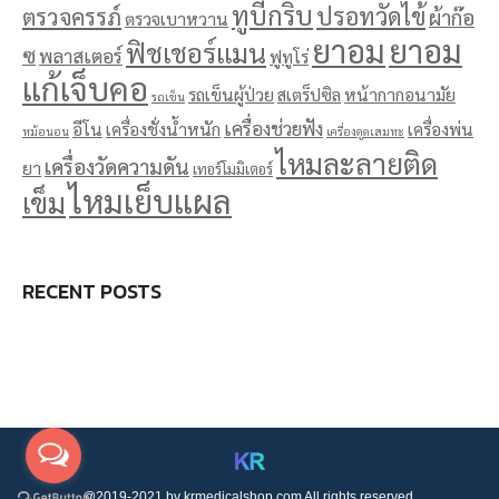
ทูบีกริบ
ปรอทวัดไข้
ตรวจครรภ์
ผ้าก๊อ
ตรวจเบาหวาน
ยาอม
ยาอม
ฟิชเชอร์แมน
ซ
พลาสเตอร์
ฟูทูโร่
แก้เจ็บคอ
รถเข็นผู้ป่วย
สเตร็ปซิล
หน้ากากอนามัย
รถเข็น
เครื่องช่วยฟัง
อีโน
เครื่องชั่งน้ำหนัก
เครื่องพ่น
หม้อนอน
เครื่องดูดเสมหะ
ไหมละลายติด
เครื่องวัดความดัน
ยา
เทอร์โมมิเตอร์
ไหมเย็บแผล
เข็ม
RECENT POSTS
@2019-2021 by krmedicalshop.com All rights reserved.