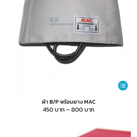
be
chosen
on
the
product
page
This
product
ผ้า B/P พร้อมยาง MAC
has
Price
450
บาท
–
800
บาท
range:
multiple
450
บาท
variants.
through
800
The