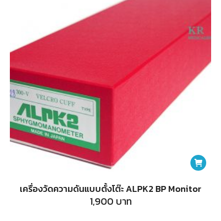
บาท
options
may
be
chosen
on
the
product
page
เครื่องวัดความดันแบบตั้งโต๊ะ ALPK2 BP Monitor
1,900
บาท