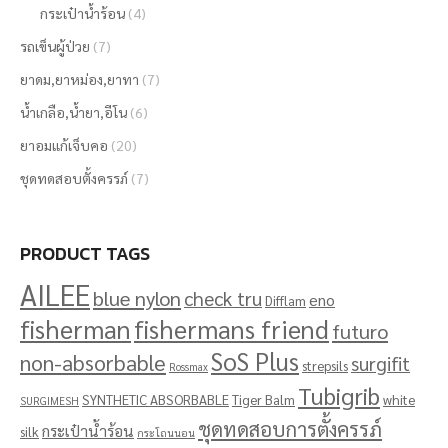
กระเป๋าน้ำร้อน
(4)
รถเข็นผู้ป่วย
(7)
ยาดม,ยาหม่อง,ยาทา
(7)
น้ำเกลือ,น้ำยา,อีโน
(6)
ยาอมแก้เจ็บคอ
(20)
ชุดทดสอบตั้งครรภ์
(7)
PRODUCT TAGS
AILEE
blue nylon
check tru
eno
Difflam
fisherman
fishermans friend
futuro
SoS Plus
non-absorbable
surgifit
strepsils
Rossmax
Tubigrib
SYNTHETIC ABSORBABLE
Tiger Balm
white
SURGIMESH
ชุดทดสอบการตั้งครรภ์
กระเป๋าน้ำร้อน
silk
กระโถนนอน