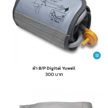
This
product
ผ้า B/P Digital Yuwell
has
300
บาท
multiple
variants.
The
options
may