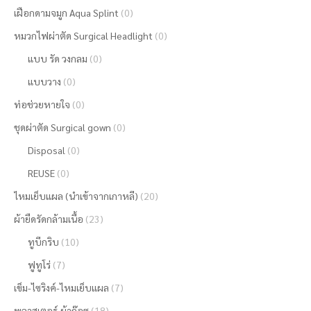
เฝือกดามจมูก Aqua Splint
(0)
หมวกไฟผ่าตัด Surgical Headlight
(0)
แบบ รัด วงกลม
(0)
แบบวาง
(0)
ท่อช่วยหายใจ
(0)
ชุดผ่าตัด Surgical gown
(0)
Disposal
(0)
REUSE
(0)
ไหมเย็บแผล (นำเข้าจากเกาหลี)
(20)
ผ้ายืดรัดกล้ามเนื้อ
(23)
ทูบีกริบ
(10)
ฟูทูโร่
(7)
เข็ม-ไซริงค์-ไหมเย็บแผล
(7)
พลาสเตอร์,ผ้าก๊อซ
(18)