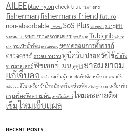
AILEE
blue nylon
check tru
eno
Difflam
fisherman
fishermans friend
futuro
SoS Plus
non-absorbable
surgifit
strepsils
Rossmax
Tubigrib
SYNTHETIC ABSORBABLE
Tiger Balm
white
SURGIMESH
ชุดทดสอบการตั้งครรภ์
กระเป๋าน้ำร้อน
silk
กระโถนนอน
ทูบีกริบ
ปรอทวัดไข้
ตรวจครรภ์
ผ้าก๊อ
ตรวจเบาหวาน
ยาอม
ยาอม
ฟิชเชอร์แมน
ซ
พลาสเตอร์
ฟูทูโร่
แก้เจ็บคอ
รถเข็นผู้ป่วย
สเตร็ปซิล
หน้ากากอนามัย
รถเข็น
เครื่องช่วยฟัง
อีโน
เครื่องชั่งน้ำหนัก
เครื่องพ่น
หม้อนอน
เครื่องดูดเสมหะ
ไหมละลายติด
เครื่องวัดความดัน
ยา
เทอร์โมมิเตอร์
ไหมเย็บแผล
เข็ม
RECENT POSTS