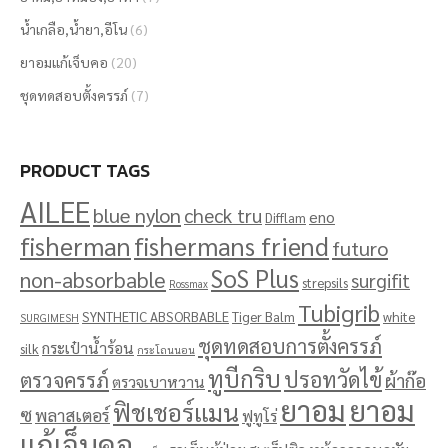
น้ำเกลือ,น้ำยา,อีโน
(6)
ยาอมแก้เจ็บคอ
(20)
ชุดทดสอบตั้งครรภ์
(7)
PRODUCT TAGS
AILEE
blue nylon
check tru
eno
Difflam
fisherman
fishermans friend
futuro
SoS Plus
non-absorbable
surgifit
strepsils
Rossmax
Tubigrib
SYNTHETIC ABSORBABLE
Tiger Balm
white
SURGIMESH
ชุดทดสอบการตั้งครรภ์
กระเป๋าน้ำร้อน
silk
กระโถนนอน
ทูบีกริบ
ปรอทวัดไข้
ตรวจครรภ์
ผ้าก๊อ
ตรวจเบาหวาน
ยาอม
ยาอม
ฟิชเชอร์แมน
ซ
พลาสเตอร์
ฟูทูโร่
แก้เจ็บคอ