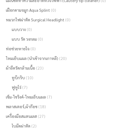
แผ่นขัดทำความสะอาดหัวจี้ไฟฟ้า (Cautery tip cleaner)
(0)
เฝือกดามจมูก Aqua Splint
(0)
หมวกไฟผ่าตัด Surgical Headlight
(0)
แบบวาง
(0)
แบบ รัด วงกลม
(0)
ท่อช่วยหายใจ
(0)
ไหมเย็บแผล (นำเข้าจากเกาหลี)
(20)
ผ้ายืดรัดกล้ามเนื้อ
(23)
ทูบีกริบ
(10)
ฟูทูโร่
(7)
เข็ม-ไซริงค์-ไหมเย็บแผล
(7)
พลาสเตอร์,ผ้าก๊อซ
(18)
เครื่องมือสแตนเลส
(27)
ใบมีดผ่าตัด
(2)