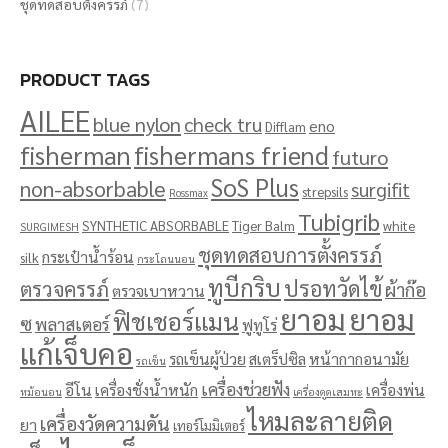
ชุดทดสอบตั้งครรภ์
(7)
PRODUCT TAGS
AILEE
blue nylon
check tru
eno
Difflam
fisherman
fishermans friend
futuro
SoS Plus
non-absorbable
surgifit
strepsils
Rossmax
Tubigrib
SYNTHETIC ABSORBABLE
Tiger Balm
white
SURGIMESH
ชุดทดสอบการตั้งครรภ์
กระเป๋าน้ำร้อน
silk
กระโถนนอน
ทูบีกริบ
ปรอทวัดไข้
ตรวจครรภ์
ผ้าก๊อ
ตรวจเบาหวาน
ยาอม
ยาอม
ฟิชเชอร์แมน
ซ
พลาสเตอร์
ฟูทูโร่
แก้เจ็บคอ
รถเข็นผู้ป่วย
สเตร็ปซิล
หน้ากากอนามัย
รถเข็น
เครื่องช่วยฟัง
อีโน
เครื่องชั่งน้ำหนัก
เครื่องพ่น
หม้อนอน
เครื่องดูดเสมหะ
ไหมละลายติด
เครื่องวัดความดัน
ยา
เทอร์โมมิเตอร์