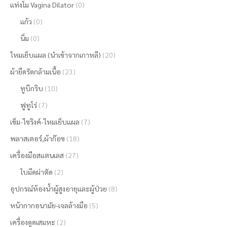
แท่งโม Vagina Dilator
(0)
แก้ว
(0)
นิ่ม
(0)
ไหมเย็บแผล (นำเข้าจากเกาหลี)
(20)
ผ้ายืดรัดกล้ามเนื้อ
(23)
ทูบีกริบ
(10)
ฟูทูโร่
(7)
เข็ม-ไซริงค์-ไหมเย็บแผล
(7)
พลาสเตอร์,ผ้าก๊อซ
(18)
เครื่องมือสแตนเลส
(27)
ใบมีดผ่าตัด
(2)
อุปกรณ์ห้องน้ำผู้สูงอายุและผู้ป่วย
(8)
หน้ากากอนามัย-เจลล้างมือ
(5)
เครื่องดูดเสมหะ
(2)